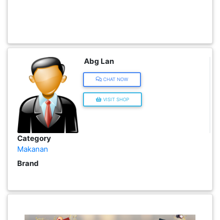
INFAK(0)
TUDUNG(0)
Abg Lan
ARTIKEL(14)
CHAT NOW
VISIT SHOP
PEMBORONG(2)
PRODUK
Category
DIGITAL(29)
Makanan
Brand
MAKANAN(25)
PERNIAGAAN(41)