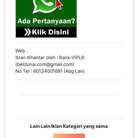
PAHANG(13)
KELANTAN(22)
Web :
Iklan dihantar oleh : Rank-VIPLR
PERAK(41)
(bestunai.com@gmail.com)
No Tel : 60134001691 (Abg Lan)
NEGERI
SEMBILAN(10)
KEDAH(13)
Lain Lain Iklan Kategori yang sama
TERENGGANU(12)