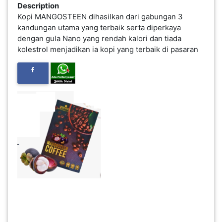
Description
Kopi MANGOSTEEN dihasilkan dari gabungan 3
FESYEN
kandungan utama yang terbaik serta diperkaya
WANITA(0)
dengan gula Nano yang rendah kalori dan tiada
kolestrol menjadikan ia kopi yang terbaik di pasaran
KECANTIKAN(7)
FESYEN
LELAKI(0)
MINYAK
WANGI(8)
PENDIDIKAN(19)
DERMA
DAN