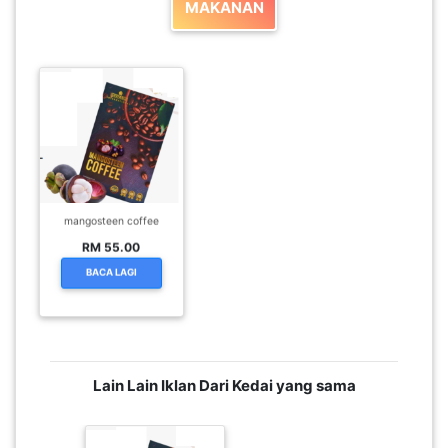
MAKANAN
SABAH(0)
SARAWAK(2)
JOHOR(8)
mangosteen coffee
MELAKA(53)
RM 55.00
BACA LAGI
PENANG(2)
PERLIS(6)
Lain Lain Iklan Dari Kedai yang sama
KUALA