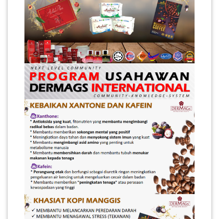
KENDERAAN(6)
ELEKTRONIK(5)
SUKAN/HOBI(2)
PERCUTIAN
&
PELANCONGAN(1)
RUMAH
&
BARANG
PERIBADI(4)