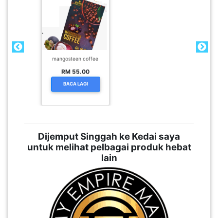
LUMPUR(16)
PUTRAJAYA(9)
mangosteen coffee
LABUAN(2)
RM 55.00
BACA LAGI
MALAYSIA(82)
Dijemput Singgah ke Kedai saya
INDONESIA(1)
untuk melihat pelbagai produk hebat
lain
SINGAPORE(0)
BRUNEI(0)