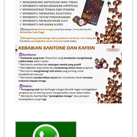
PEKERJAAN(0)
SERVIS(17)
HARTA
BENDA(1)
LAIN-
LAIN
KEPERLUAN(16)
SELECT NEGERI
SELANGOR(37)