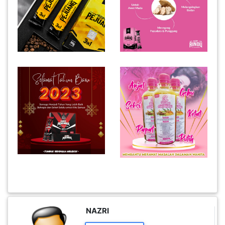
KENDERAAN(6)
ELEKTRONIK(5)
SUKAN/HOBI(2)
PERCUTIAN
&
PELANCONGAN(1)
RUMAH
&
BARANG
PERIBADI(4)
NAZRI