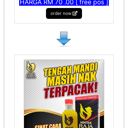
HARGA RM 70 .00 [ free pos ]
order now