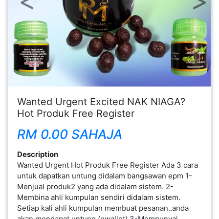
FESYEN
WANITA(0)
KECANTIKAN(7)
FESYEN
Wanted Urgent Excited NAK NIAGA?
LELAKI(0)
Hot Produk Free Register
RM 0.00 SAHAJA
MINYAK
WANGI(8)
Description
Wanted Urgent Hot Produk Free Register Ada 3 cara
untuk dapatkan untung didalam bangsawan epm 1-
PENDIDIKAN(19)
Menjual produk2 yang ada didalam sistem. 2-
Membina ahli kumpulan sendiri didalam sistem.
DERMA
Setiap kali ahli kumpulan membuat pesanan..anda
DAN
akan mendapat untung (ewallet) 3-Mempunyai