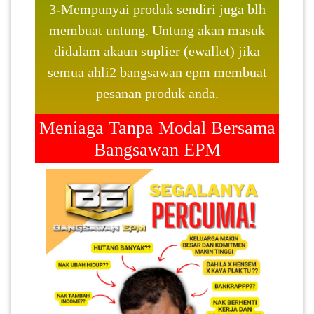
3-Mempunyai produk sendiri juga blh
SABAH(0)
membuat untung. Untung akan masuk
didalam akaun suplier (ewallet) jika
semua ahli2 bangsawan epm membuat
SARAWAK(2)
pesanan produk anda.
JOHOR(8)
Meniaga Tanpa Modal Bersama
Bangsawan EPM
MELAKA(53)
PENANG(2)
PERLIS(6)
KUALA