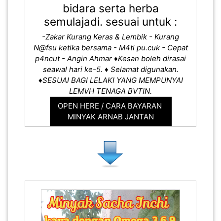
bidara serta herba
semulajadi. sesuai untuk :
-Zakar Kurang Keras & Lembik
- Kurang
N@fsu ketika bersama
- M4ti pu.cuk
- Cepat
p4ncut
- Angin Ahmar
♦️Kesan boleh dirasai
seawal hari ke-5.
♦️ Selamat digunakan.
♦️SESUAI BAGI LELAKI YANG MEMPUNYAI
LEMVH TENAGA BVTIN.
OPEN HERE / CARA BAYARAN
MINYAK ARNAB JANTAN