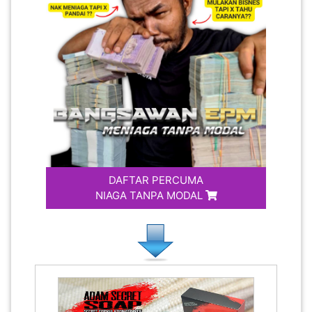
LUMPUR(16)
PUTRAJAYA(9)
LABUAN(2)
MALAYSIA(82)
DAFTAR PERCUMA
NIAGA TANPA MODAL
INDONESIA(1)
SINGAPORE(0)
BRUNEI(0)