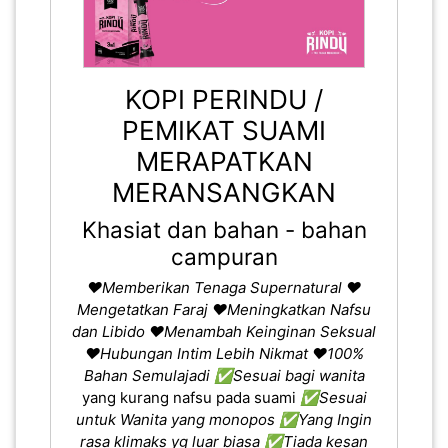
KOPI PERINDU /
PEMIKAT SUAMI
MERAPATKAN
MERANSANGKAN
Khasiat dan bahan - bahan
campuran
❤️Memberikan Tenaga Supernatural
❤️
Mengetatkan Faraj
❤️Meningkatkan Nafsu
dan Libido
❤️Menambah Keinginan Seksual
❤️Hubungan Intim Lebih Nikmat
❤️100%
Bahan Semulajadi
✅Sesuai bagi wanita
yang kurang nafsu pada suami
✅Sesuai
untuk Wanita yang monopos
✅Yang Ingin
rasa klimaks yg luar biasa
✅Tiada kesan