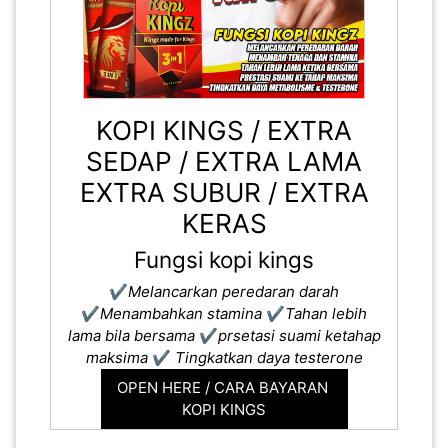
KOPI KINGS / EXTRA
SEDAP / EXTRA LAMA
EXTRA SUBUR / EXTRA
KERAS
Fungsi kopi kings
✔️
Melancarkan peredaran darah
✔️
Menambahkan stamina
✔️
Tahan lebih
lama bila bersama
✔️
prsetasi suami ketahap
maksima
✔️
Tingkatkan daya testerone
OPEN HERE / CARA BAYARAN
KOPI KINGS