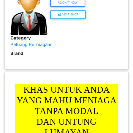
CHAT NOW
PEKERJAAN(0)
VISIT SHOP
SERVIS(17)
Category
Peluang Perniagaan
HARTA
BENDA(1)
Brand
LAIN-
LAIN
KEPERLUAN(16)
KHAS UNTUK ANDA
YANG MAHU MENIAGA
TANPA MODAL
SELECT NEGERI
DAN UNTUNG
LUMAYAN
SELANGOR(37)