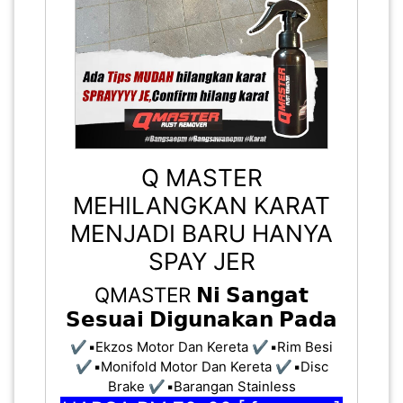
Q MASTER
MEHILANGKAN KARAT
MENJADI BARU HANYA
SPAY JER
QMASTER 𝗡𝗶 𝗦𝗮𝗻𝗴𝗮𝘁
𝗦𝗲𝘀𝘂𝗮𝗶 𝗗𝗶𝗴𝘂𝗻𝗮𝗸𝗮𝗻 𝗣𝗮𝗱𝗮
✔️ ▪️Ekzos Motor Dan Kereta ✔️ ▪️Rim Besi
✔️ ▪️Monifold Motor Dan Kereta ✔️ ▪️Disc
Brake ✔️ ▪️Barangan Stainless