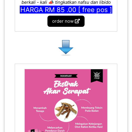
berkali - kali
📣
tingkatkan nafsu dan libido
HARGA RM 85 .00 [ free pos ]
order now