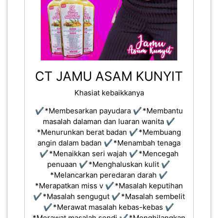
CT JAMU ASAM KUNYIT
Khasiat kebaikkanya
✔️ *Membesarkan payudara ✔️ *Membantu
masalah dalaman dan luaran wanita ✔️
*Menurunkan berat badan ✔️ *Membuang
angin dalam badan ✔️ *Menambah tenaga
✔️ *Menaikkan seri wajah ✔️ *Mencegah
penuaan ✔️ *Menghaluskan kulit ✔️
*Melancarkan peredaran darah ✔️
*Merapatkan miss v ✔️ *Masalah keputihan
✔️ *Masalah sengugut ✔️ *Masalah sembelit
✔️ *Merawat masalah kebas-kebas ✔️
*Merawat masalah sendi ✔️ *Menghilangkan