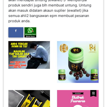
produk sendiri juga blh membuat untung. Untung
INFAK(0)
akan masuk didalam akaun suplier (ewallet) jika
semua ahli2 bangsawan epm membuat pesanan
TUDUNG(0)
produk anda.
ARTIKEL(14)
PEMBORONG(2)
PRODUK
DIGITAL(29)
MAKANAN(25)
PERNIAGAAN(41)