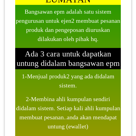
Bangsawan epm adalah satu sistem
PAHANG(13)
pengurusan untuk ejen2 membuat pesanan
produk dan pengeposan diuruskan
dilakukan oleh pihak hq.
KELANTAN(22)
Ada 3 cara untuk dapatkan
PERAK(41)
untung didalam bangsawan epm
1-Menjual produk2 yang ada didalam
NEGERI
sistem.
SEMBILAN(10)
2-Membina ahli kumpulan sendiri
KEDAH(13)
didalam sistem. Setiap kali ahli kumpulan
membuat pesanan..anda akan mendapat
untung (ewallet)
TERENGGANU(12)