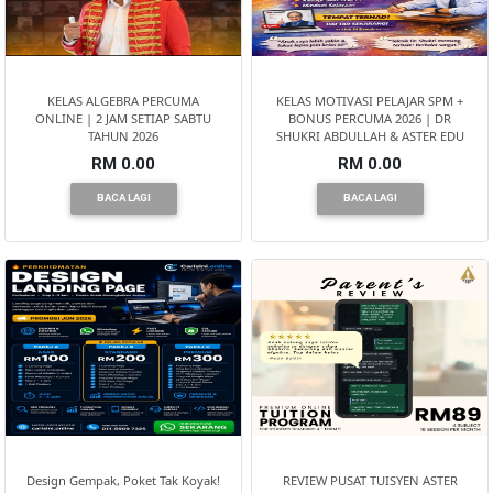
TERENGGANU(12)
SABAH(0)
KELAS ALGEBRA PERCUMA
KELAS MOTIVASI PELAJAR SPM +
ONLINE | 2 JAM SETIAP SABTU
BONUS PERCUMA 2026 | DR
TAHUN 2026
SHUKRI ABDULLAH & ASTER EDU
SARAWAK(2)
RM 0.00
RM 0.00
BACA LAGI
BACA LAGI
JOHOR(8)
MELAKA(53)
PENANG(2)
PERLIS(6)
Design Gempak, Poket Tak Koyak!
REVIEW PUSAT TUISYEN ASTER