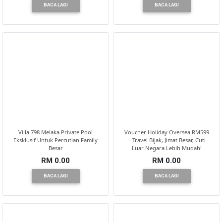
BACA LAGI
BACA LAGI
Villa 798 Melaka Private Pool
Voucher Holiday Oversea RM599
Eksklusif Untuk Percutian Family
– Travel Bijak, Jimat Besar, Cuti
Besar
Luar Negara Lebih Mudah!
RM 0.00
RM 0.00
BACA LAGI
BACA LAGI