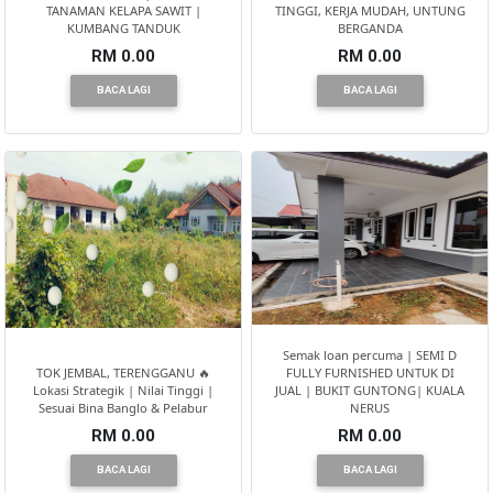
TANAMAN KELAPA SAWIT |
TINGGI, KERJA MUDAH, UNTUNG
KUMBANG TANDUK
BERGANDA
RM 0.00
RM 0.00
BACA LAGI
BACA LAGI
Semak loan percuma | SEMI D
TOK JEMBAL, TERENGGANU 🔥
FULLY FURNISHED UNTUK DI
Lokasi Strategik | Nilai Tinggi |
JUAL | BUKIT GUNTONG| KUALA
Sesuai Bina Banglo & Pelabur
NERUS
RM 0.00
RM 0.00
BACA LAGI
BACA LAGI