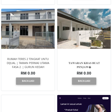
RUMAH TERES 2 TINGKAT UNTU
DIJUAL | TAMAN PERMAI UTAMA
𝐓𝐀𝐖𝐀𝐑𝐀𝐍 𝐊𝐇𝐀𝐒 𝐁𝐔𝐀𝐓
FASA 2. | GURUN KEDAH
𝐏𝐄𝐍𝐉𝐀𝐖�
RM 0.00
RM 0.00
BACA LAGI
BACA LAGI