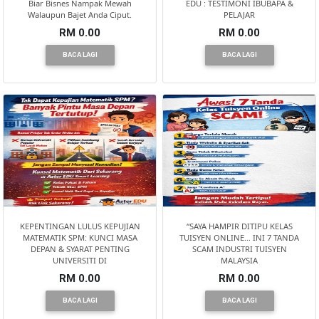
Biar Bisnes Nampak Mewah
EDU : TESTIMONI IBUBAPA &
Walaupun Bajet Anda Ciput.
PELAJAR
KUALA
RM 0.00
RM 0.00
LUMPUR(16)
BACA LAGI
BACA LAGI
PUTRAJAYA(9)
LABUAN(2)
MALAYSIA(82)
KEPENTINGAN LULUS KEPUJIAN
“SAYA HAMPIR DITIPU KELAS
INDONESIA(1)
MATEMATIK SPM: KUNCI MASA
TUISYEN ONLINE… INI 7 TANDA
DEPAN & SYARAT PENTING
SCAM INDUSTRI TUISYEN
UNIVERSITI DI
MALAYSIA
RM 0.00
RM 0.00
SINGAPORE(0)
BACA LAGI
BACA LAGI