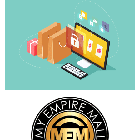
FESYEN
WANITA(0)
KECANTIKAN(7)
FESYEN
LELAKI(0)
MINYAK
WANGI(8)
PENDIDIKAN(19)
DERMA