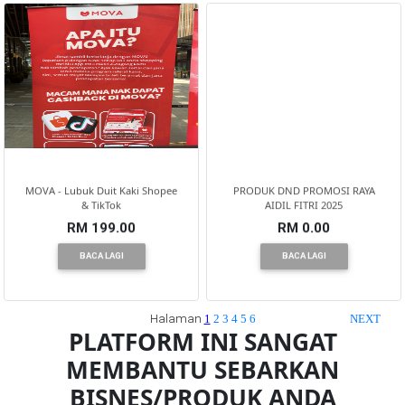
MOVA - Lubuk Duit Kaki Shopee
PRODUK DND PROMOSI RAYA
& TikTok
AIDIL FITRI 2025
RM 199.00
RM 0.00
BACA LAGI
BACA LAGI
Halaman
1
2
3
4
5
6
NEXT
PLATFORM INI SANGAT
MEMBANTU SEBARKAN
BISNES/PRODUK ANDA