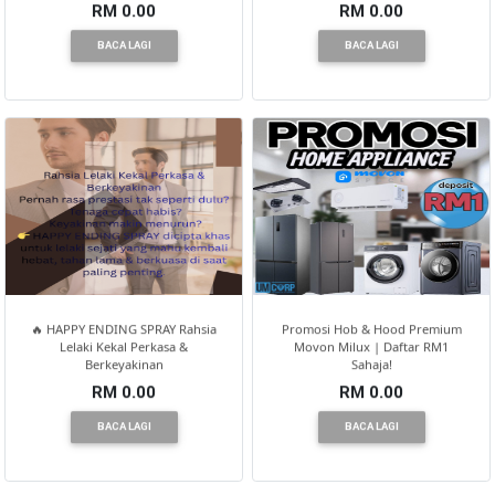
RM 0.00
RM 0.00
BACA LAGI
BACA LAGI
🔥 HAPPY ENDING SPRAY Rahsia
Promosi Hob & Hood Premium
Lelaki Kekal Perkasa &
Movon Milux | Daftar RM1
Berkeyakinan
Sahaja!
RM 0.00
RM 0.00
BACA LAGI
BACA LAGI