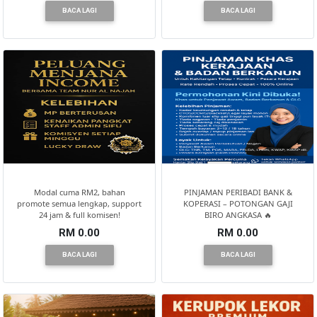
BACA LAGI
BACA LAGI
Modal cuma RM2, bahan
PINJAMAN PERIBADI BANK &
promote semua lengkap, support
KOPERASI – POTONGAN GAJI
24 jam & full komisen!
BIRO ANGKASA 🔥
RM 0.00
RM 0.00
BACA LAGI
BACA LAGI