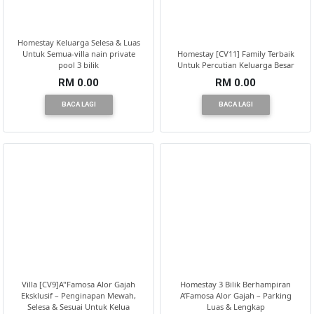
Homestay Keluarga Selesa & Luas
Untuk Semua-villa nain private
Homestay [CV11] Family Terbaik
pool 3 bilik
Untuk Percutian Keluarga Besar
RM 0.00
RM 0.00
BACA LAGI
BACA LAGI
Villa [CV9]A"Famosa Alor Gajah
Homestay 3 Bilik Berhampiran
Eksklusif – Penginapan Mewah,
A’Famosa Alor Gajah – Parking
Selesa & Sesuai Untuk Kelua
Luas & Lengkap