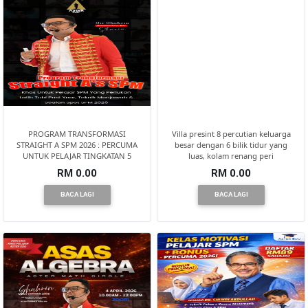
SELANGOR(37)
PAHANG(13)
KELANTAN(22)
PROGRAM TRANSFORMASI
Villa presint 8 percutian keluarga
STRAIGHT A SPM 2026 : PERCUMA
besar dengan 6 bilik tidur yang
UNTUK PELAJAR TINGKATAN 5
luas, kolam renang peri
PERAK(41)
RM 0.00
RM 0.00
BACA LAGI
BACA LAGI
NEGERI
SEMBILAN(10)
KEDAH(13)