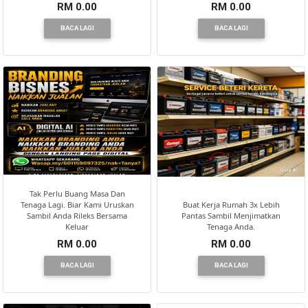
RM 0.00
RM 0.00
BACA LAGI
BACA LAGI
PEKERJAAN(0)
SERVIS(17)
HARTA
BENDA(1)
LAIN-
Tak Perlu Buang Masa Dan
LAIN
Tenaga Lagi. Biar Kami Uruskan
Buat Kerja Rumah 3x Lebih
KEPERLUAN(16)
Sambil Anda Rileks Bersama
Pantas Sambil Menjimatkan
Keluar
Tenaga Anda.
RM 0.00
RM 0.00
BACA LAGI
BACA LAGI
SELECT
NEGERI