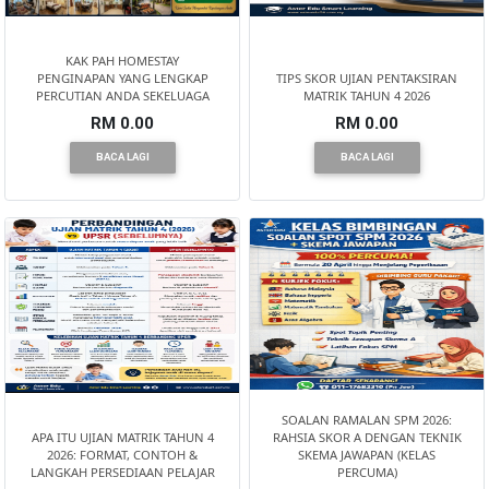
KAK PAH HOMESTAY
KENDERAAN(6)
PENGINAPAN YANG LENGKAP
TIPS SKOR UJIAN PENTAKSIRAN
PERCUTIAN ANDA SEKELUAGA
MATRIK TAHUN 4 2026
RM 0.00
RM 0.00
ELEKTRONIK(5)
BACA LAGI
BACA LAGI
SUKAN/HOBI(2)
PERCUTIAN
&
PELANCONGAN(1)
RUMAH
&
SOALAN RAMALAN SPM 2026:
APA ITU UJIAN MATRIK TAHUN 4
RAHSIA SKOR A DENGAN TEKNIK
BARANG
2026: FORMAT, CONTOH &
SKEMA JAWAPAN (KELAS
PERIBADI(4)
LANGKAH PERSEDIAAN PELAJAR
PERCUMA)