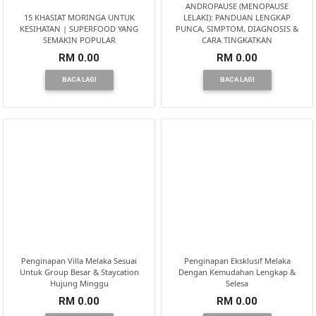
ANDROPAUSE (MENOPAUSE
15 KHASIAT MORINGA UNTUK
LELAKI): PANDUAN LENGKAP
KESIHATAN | SUPERFOOD YANG
PUNCA, SIMPTOM, DIAGNOSIS &
SEMAKIN POPULAR
CARA TINGKATKAN
RM 0.00
RM 0.00
BACA LAGI
BACA LAGI
Penginapan Villa Melaka Sesuai
Penginapan Eksklusif Melaka
Untuk Group Besar & Staycation
Dengan Kemudahan Lengkap &
Hujung Minggu
Selesa
RM 0.00
RM 0.00