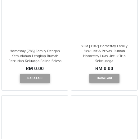
Villa [1187] Homestay Family
Homestay [786] Family Dengan
Eksklusif & Privasi Rumah
Kemudahan Lengkap Rumah
Homestay Luas Untuk Trip
Percutian Keluarga Paling Selesa
Sekeluarga
RM 0.00
RM 0.00
BACA LAGI
BACA LAGI