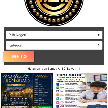
DAN
INFAK(0)
TUDUNG(0)
ARTIKEL(14)
PEMBORONG(2)
SUBMIT
Halaman Iklan Semua Ahli Di Bawah Ini
PRODUK
DIGITAL(29)
MAKANAN(25)
PERNIAGAAN(41)