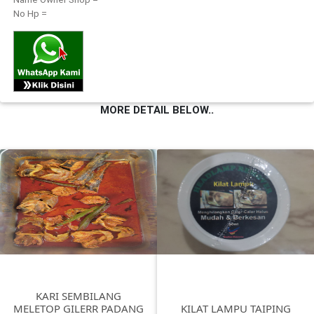
No Hp =
FESYEN
WANITA(0)
KECANTIKAN(7)
MORE DETAIL BELOW..
FESYEN
LELAKI(0)
MINYAK
WANGI(8)
PENDIDIKAN(19)
KARI SEMBILANG
MELETOP GILERR PADANG
KILAT LAMPU TAIPING
DERMA