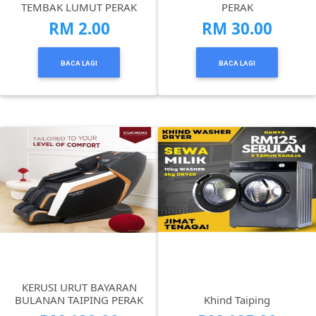
TEMBAK LUMUT PERAK
PERAK
DAN
RM 2.00
RM 30.00
INFAK(0)
BACA LAGI
BACA LAGI
TUDUNG(0)
ARTIKEL(14)
PEMBORONG(2)
PRODUK
DIGITAL(29)
MAKANAN(25)
KERUSI URUT BAYARAN
BULANAN TAIPING PERAK
Khind Taiping
PERNIAGAAN(41)