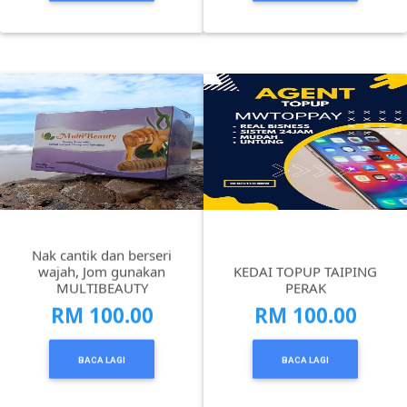
SELANGOR(37)
PAHANG(13)
KELANTAN(22)
PERAK(41)
Nak cantik dan berseri
NEGERI
wajah, Jom gunakan
KEDAI TOPUP TAIPING
MULTIBEAUTY
PERAK
SEMBILAN(10)
RM 100.00
RM 100.00
KEDAH(13)
BACA LAGI
BACA LAGI