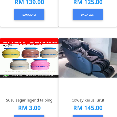
RM 139.00
RM 125.00
BACA LAGI
BACA LAGI
KENDERAAN(6)
ELEKTRONIK(5)
SUKAN/HOBI(2)
PERCUTIAN
&
PELANCONGAN(1)
RUMAH
&
Susu segar legend taiping
Coway kerusi urut
BARANG
RM 3.00
RM 145.00
PERIBADI(4)