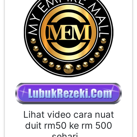
PEKERJAAN(0)
SERVIS(17)
HARTA
BENDA(1)
LAIN-
LAIN
KEPERLUAN(16)
Lihat video cara nuat
SELECT NEGERI
duit rm50 ke rm 500
sehari ..
SELANGOR(37)