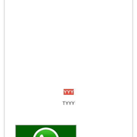
SABAH(0)
SARAWAK(2)
JOHOR(8)
MELAKA(53)
YYY
PENANG(2)
TYYY
PERLIS(6)
KUALA