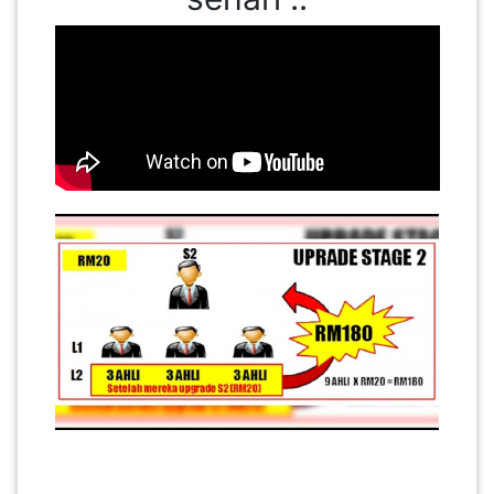
PAHANG(13)
KELANTAN(22)
PERAK(41)
NEGERI
SEMBILAN(10)
KEDAH(13)
TERENGGANU(12)