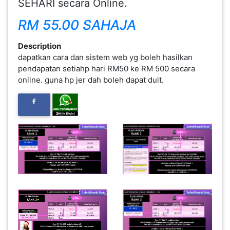
SEHARI secara Online.
FESYEN
RM 55.00 SAHAJA
WANITA(0)
Description
dapatkan cara dan sistem web yg boleh hasilkan
KECANTIKAN(7)
pendapatan setiahp hari RM50 ke RM 500 secara
online. guna hp jer dah boleh dapat duit.
FESYEN
LELAKI(0)
MINYAK
WANGI(8)
PENDIDIKAN(19)
DERMA
DAN