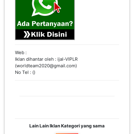
LUMPUR(16)
PUTRAJAYA(9)
LABUAN(2)
Web :
Iklan dihantar oleh : ijal-VIPLR
MALAYSIA(82)
(worldteam2020@gmail.com)
No Tel : ()
INDONESIA(1)
SINGAPORE(0)
BRUNEI(0)
Lain Lain Iklan Kategori yang sama