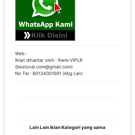
SABAH(0)
SARAWAK(2)
JOHOR(8)
Web :
Iklan dihantar oleh : Rank-VIPLR
(bestunai.com@gmail.com)
MELAKA(53)
No Tel : 60134001691 (Abg Lan)
PENANG(2)
PERLIS(6)
Lain Lain Iklan Kategori yang sama
KUALA