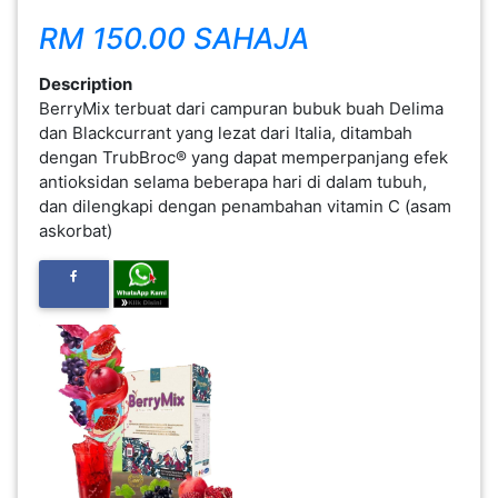
INFAK(0)
RM 150.00 SAHAJA
Description
TUDUNG(0)
BerryMix terbuat dari campuran bubuk buah Delima
dan Blackcurrant yang lezat dari Italia, ditambah
dengan TrubBroc® yang dapat memperpanjang efek
ARTIKEL(14)
antioksidan selama beberapa hari di dalam tubuh,
dan dilengkapi dengan penambahan vitamin C (asam
askorbat)
PEMBORONG(2)
PRODUK
DIGITAL(29)
MAKANAN(25)
PERNIAGAAN(41)