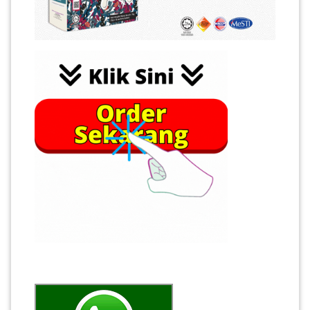
PAHANG(13)
KELANTAN(22)
PERAK(41)
NEGERI
SEMBILAN(10)
KEDAH(13)
TERENGGANU(12)