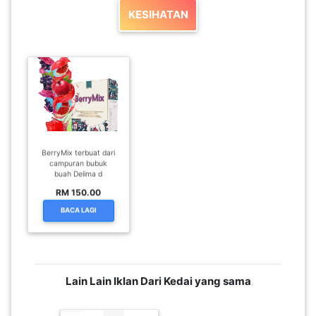
LUMPUR(16)
KESIHATAN
PUTRAJAYA(9)
LABUAN(2)
MALAYSIA(82)
BerryMix terbuat dari
campuran bubuk
buah Delima d
RM 150.00
INDONESIA(1)
BACA LAGI
SINGAPORE(0)
Lain Lain Iklan Dari Kedai yang sama
BRUNEI(0)