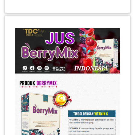
PEKERJAAN(0)
SERVIS(17)
HARTA
BENDA(1)
LAIN-
LAIN
KEPERLUAN(16)
SELECT NEGERI
SELANGOR(37)