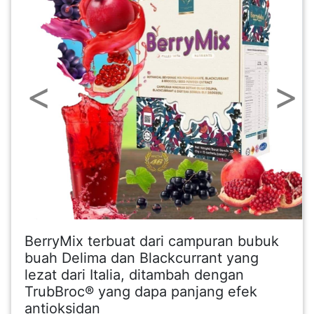
FESYEN
WANITA(0)
Previous
Next
KECANTIKAN(7)
FESYEN
LELAKI(0)
MINYAK
WANGI(8)
BerryMix terbuat dari campuran bubuk
PENDIDIKAN(19)
buah Delima dan Blackcurrant yang
lezat dari Italia, ditambah dengan
TrubBroc® yang dapa panjang efek
DERMA
antioksidan
DAN