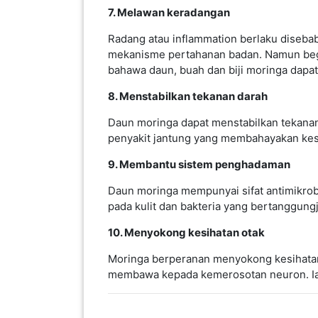
LUMPUR(16)
Moringa mengandungi antioksidan yang dip
melawan radikal bebas dan molekul yang 
7. Melawan keradangan
PUTRAJAYA(9)
Radang atau inflammation berlaku disebab
mekanisme pertahanan badan. Namun begit
LABUAN(2)
bahawa daun, buah dan biji moringa dapa
8. Menstabilkan tekanan darah
MALAYSIA(82)
Daun moringa dapat menstabilkan tekanan 
penyakit jantung yang membahayakan kes
INDONESIA(1)
9. Membantu sistem penghadaman
Daun moringa mempunyai sifat antimikrob 
SINGAPORE(0)
pada kulit dan bakteria yang bertanggun
10. Menyokong kesihatan otak
BRUNEI(0)
Moringa berperanan menyokong kesihatan 