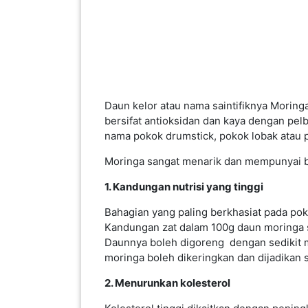
PAHANG(13)
KELANTAN(22)
PERAK(41)
Daun kelor atau nama saintifiknya Mori
bersifat antioksidan dan kaya dengan pelb
nama pokok drumstick, pokok lobak atau 
NEGERI
SEMBILAN(10)
Moringa sangat menarik dan mempunyai be
1. Kandungan nutrisi yang tinggi
KEDAH(13)
Bahagian yang paling berkhasiat pada pok
Kandungan zat dalam 100g daun moringa 
Daunnya boleh digoreng dengan sedikit mi
TERENGGANU(12)
moringa boleh dikeringkan dan dijadikan 