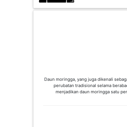
INFAK(0)
TUDUNG(0)
ARTIKEL(14)
PEMBORONG(2)
PRODUK
DIGITAL(29)
Daun moringga, yang juga dikenali sebag
MAKANAN(25)
perubatan tradisional selama beraba
menjadikan daun moringga satu pena
PERNIAGAAN(41)