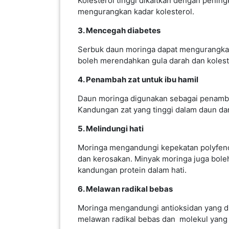
2. Menurunkan kolesterol
SABAH(0)
Kolesterol tinggi dikaitkan dengan penin
mengurangkan kadar kolesterol.
SARAWAK(2)
3. Mencegah diabetes
Serbuk daun moringa dapat mengurangkan t
JOHOR(8)
boleh merendahkan gula darah dan koleste
4. Penambah zat untuk ibu hamil
MELAKA(53)
Daun moringa digunakan sebagai penambah
Kandungan zat yang tinggi dalam daun d
PENANG(2)
5. Melindungi hati
Moringa mengandungi kepekatan polyfenol
PERLIS(6)
dan kerosakan. Minyak moringa juga bole
kandungan protein dalam hati.
6. Melawan radikal bebas
KUALA