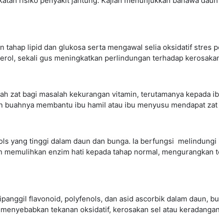
gkatan risiko penyakit jantung. Kajian menunjukkan bahawa dau
ahap lipid dan glukosa serta mengawal selia oksidatif stres pe
rol, sekali gus meningkatkan perlindungan terhadap kerosakan
 zat bagi masalah kekurangan vitamin, terutamanya kepada ib
an buahnya membantu ibu hamil atau ibu menyusu mendapat zat
s yang tinggi dalam daun dan bunga. Ia berfungsi melindungi 
h memulihkan enzim hati kepada tahap normal, mengurangkan t