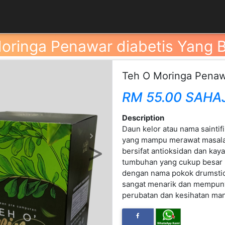
oringa Penawar diabetis Yang 
Teh O Moringa Penaw
RM 55.00 SAHA
Description
Daun kelor atau nama sainti
yang mampu merawat masalah
Next
bersifat antioksidan dan kay
tumbuhan yang cukup besar ber
dengan nama pokok drumstic
sangat menarik dan mempunya
perubatan dan kesihatan man