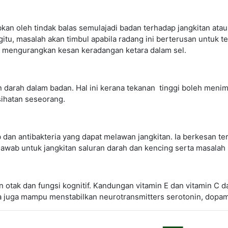
anggil flavonoid, polyfenols, dan asid ascorbik dalam daun, bu
menyebabkan tekanan oksidatif, kerosakan sel atau keradangan
kan oleh tindak balas semulajadi badan terhadap jangkitan atau
u, masalah akan timbul apabila radang ini berterusan untuk 
t mengurangkan kesan keradangan ketara dalam sel.
darah dalam badan. Hal ini kerana tekanan tinggi boleh menim
ihatan seseorang.
dan antibakteria yang dapat melawan jangkitan. Ia berkesan t
gjawab untuk jangkitan saluran darah dan kencing serta masala
otak dan fungsi kognitif. Kandungan vitamin E dan vitamin C