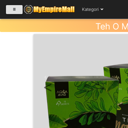
Kategori
Teh O M
SELECT CATEGORY
PRODUK(0)
BABIES(0)
Previous
KESIHATAN(80)
PERNIAGAAN
RUNCIT(1)