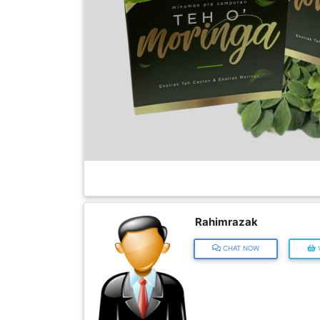
FESYEN
WANITA(0)
KECANTIKAN(7)
FESYEN
LELAKI(0)
MINYAK
WANGI(8)
PENDIDIKAN(19)
Rahimrazak
CHAT NOW
V
DERMA
DAN