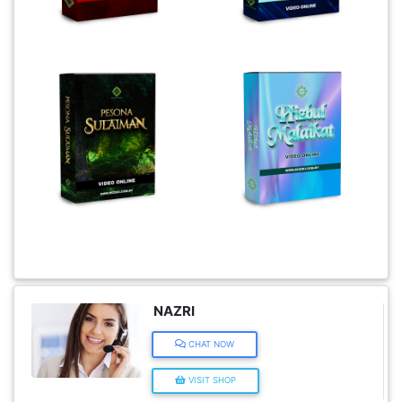
KENDERAAN(6)
ELEKTRONIK(5)
SUKAN/HOBI(2)
PERCUTIAN
&
PELANCONGAN(1)
RUMAH
NAZRI
&
CHAT NOW
BARANG
PERIBADI(4)
VISIT SHOP