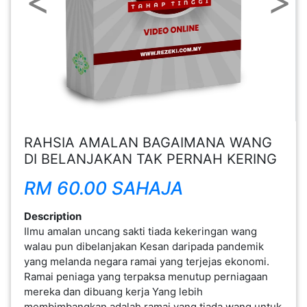
FESYEN
WANITA(0)
KECANTIKAN(7)
FESYEN
RAHSIA AMALAN BAGAIMANA WANG
LELAKI(0)
DI BELANJAKAN TAK PERNAH KERING
RM 60.00 SAHAJA
MINYAK
WANGI(8)
Description
Ilmu amalan uncang sakti tiada kekeringan wang
walau pun dibelanjakan Kesan daripada pandemik
PENDIDIKAN(19)
yang melanda negara ramai yang terjejas ekonomi.
Ramai peniaga yang terpaksa menutup perniagaan
DERMA
mereka dan dibuang kerja Yang lebih
DAN
membimbangkan adalah ramai yang tiada wang untuk