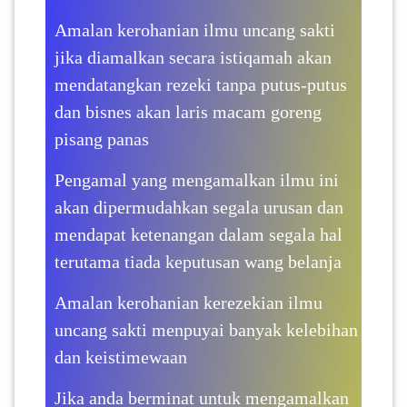
Amalan kerohanian ilmu uncang sakti
SABAH(0)
jika diamalkan secara istiqamah akan
mendatangkan rezeki tanpa putus-putus
SARAWAK(2)
dan bisnes akan laris macam goreng
pisang panas
JOHOR(8)
Pengamal yang mengamalkan ilmu ini
akan dipermudahkan segala urusan dan
MELAKA(53)
mendapat ketenangan dalam segala hal
terutama tiada keputusan wang belanja
PENANG(2)
Amalan kerohanian kerezekian ilmu
uncang sakti menpuyai banyak kelebihan
PERLIS(6)
dan keistimewaan
Jika anda berminat untuk mengamalkan
KUALA