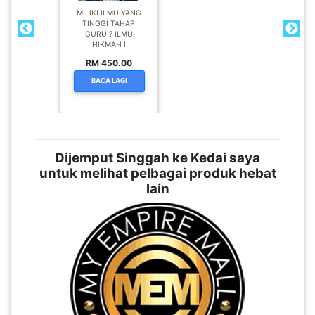
MILIKI ILMU YANG
TINGGI TAHAP
GURU ? ILMU
HIKMAH I
RM 450.00
BACA LAGI
Dijemput Singgah ke Kedai saya
untuk melihat pelbagai produk hebat
lain