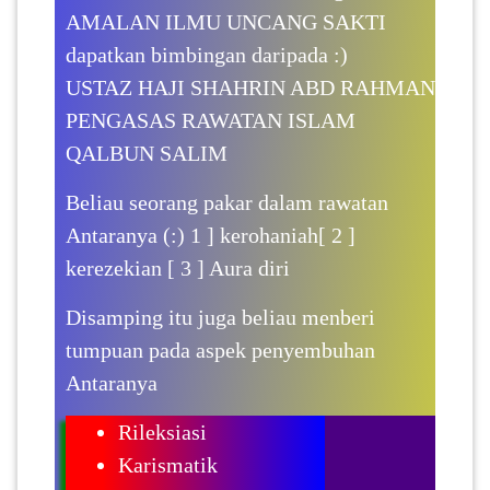
LUMPUR(16)
AMALAN ILMU UNCANG SAKTI
dapatkan bimbingan daripada :)
USTAZ HAJI SHAHRIN ABD RAHMAN
PUTRAJAYA(9)
PENGASAS RAWATAN ISLAM
QALBUN SALIM
LABUAN(2)
Beliau seorang pakar dalam rawatan
Antaranya (:) 1 ] kerohaniah[ 2 ]
MALAYSIA(82)
kerezekian [ 3 ] Aura diri
INDONESIA(1)
Disamping itu juga beliau menberi
tumpuan pada aspek penyembuhan
SINGAPORE(0)
Antaranya
Rileksiasi
BRUNEI(0)
Karismatik