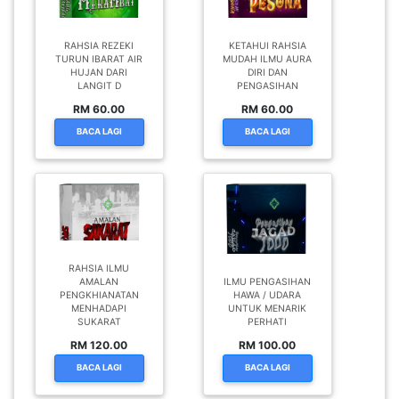
RAHSIA REZEKI
KETAHUI RAHSIA
TURUN IBARAT AIR
MUDAH ILMU AURA
HUJAN DARI
DIRI DAN
LANGIT D
PENGASIHAN
RM 60.00
RM 60.00
BACA LAGI
BACA LAGI
RAHSIA ILMU
AMALAN
ILMU PENGASIHAN
PENGKHIANATAN
HAWA / UDARA
MENHADAPI
UNTUK MENARIK
SUKARAT
PERHATI
RM 120.00
RM 100.00
BACA LAGI
BACA LAGI