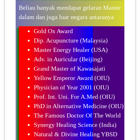
Beliau banyak mendapat gelaran Master
dalam dan juga luar negara antaranya
Gold Ox Award
Dip. Acupuncture (Malaysia)
Master Energy Healer (USA)
Adv. in Auricular (Beijing)
Grand Master of Kawasajati
Yellow Emperor Award (OIU)
Physician of Year 2001 (OIU)
Prof. Int. Uni. For A.Med (OIU)
PhD in Alternative Medicine (OIU)
The Famous Doctor Of The World
Synergy Healing Science (India)
Natural & Divine Healing YBSD