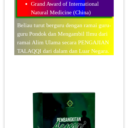
Grand Award of International
Natural Medicine (China)
Beliau turut berguru dengan ramai guru-
guru Pondok dan Mengambil Ilmu dari
ramai Alim Ulama secara PENGAJIAN
TALAQQI dari dalam dan Luar Negara.