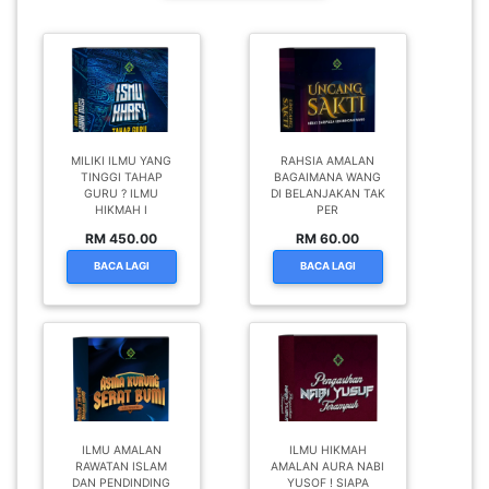
MILIKI ILMU YANG
RAHSIA AMALAN
TINGGI TAHAP
BAGAIMANA WANG
GURU ? ILMU
DI BELANJAKAN TAK
HIKMAH I
PER
RM 450.00
RM 60.00
BACA LAGI
BACA LAGI
ILMU AMALAN
ILMU HIKMAH
RAWATAN ISLAM
AMALAN AURA NABI
DAN PENDINDING
YUSOF ! SIAPA