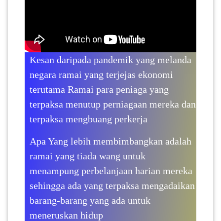
PAHANG(13)
Kesan daripada pandemik yang melanda
KELANTAN(22)
negara ramai yang terjejas ekonomi
terutama Ramai para peniaga yang
PERAK(41)
terpaksa menutup perniagaan mereka dan
terpaksa mengbuang perkerja
NEGERI
Apa Yang lebih membimbangkan adalah
SEMBILAN(10)
ramai yang tiada wang untuk
menampung perbelanjaan harian mereka
KEDAH(13)
sehingga ada yang terpaksa mengadaikan
barang-barang yang ada untuk
TERENGGANU(12)
meneruskan hidup