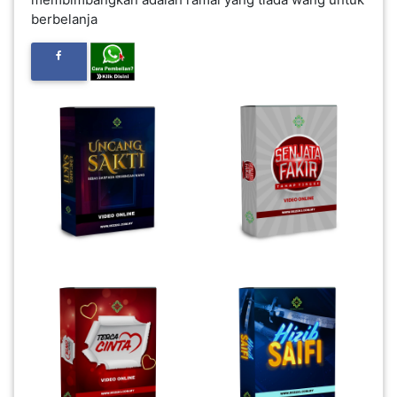
berbelanja
INFAK(0)
TUDUNG(0)
ARTIKEL(14)
PEMBORONG(2)
PRODUK
DIGITAL(29)
MAKANAN(25)
PERNIAGAAN(41)