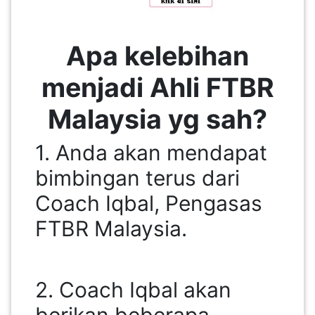
PAHANG(13)
Apa kelebihan
menjadi Ahli FTBR
KELANTAN(22)
Malaysia yg sah?
PERAK(41)
1. Anda akan mendapat
bimbingan terus dari
NEGERI
Coach Iqbal, Pengasas
SEMBILAN(10)
FTBR Malaysia.
KEDAH(13)
2. Coach Iqbal akan
TERENGGANU(12)