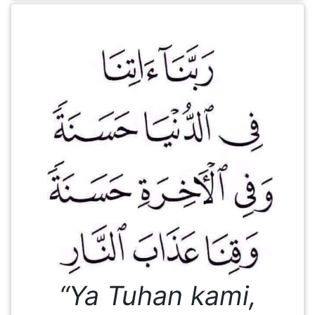
KENDERAAN(6)
ELEKTRONIK(5)
SUKAN/HOBI(2)
PERCUTIAN
&
PELANCONGAN(1)
RUMAH
&
BARANG
“Ya Tuhan kami,
PERIBADI(4)