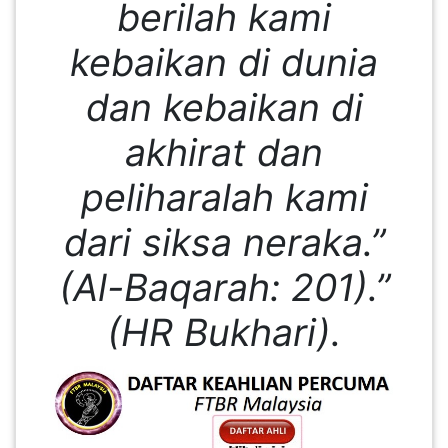
berilah kami
PEKERJAAN(0)
kebaikan di dunia
SERVIS(17)
dan kebaikan di
akhirat dan
HARTA
BENDA(1)
peliharalah kami
dari siksa neraka.”
LAIN-
LAIN
(Al-Baqarah: 201).”
KEPERLUAN(16)
(HR Bukhari).
SELECT NEGERI
SELANGOR(37)