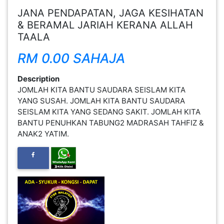
JANA PENDAPATAN, JAGA KESIHATAN
FESYEN
& BERAMAL JARIAH KERANA ALLAH
WANITA(0)
TAALA
RM 0.00 SAHAJA
KECANTIKAN(7)
Description
JOMLAH KITA BANTU SAUDARA SEISLAM KITA
FESYEN
YANG SUSAH. JOMLAH KITA BANTU SAUDARA
LELAKI(0)
SEISLAM KITA YANG SEDANG SAKIT. JOMLAH KITA
BANTU PENUHKAN TABUNG2 MADRASAH TAHFIZ &
ANAK2 YATIM.
MINYAK
WANGI(8)
PENDIDIKAN(19)
DERMA
DAN