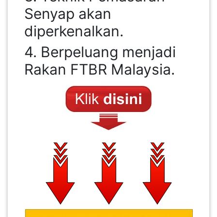
LUMPUR(16)
Senyap akan
diperkenalkan.
PUTRAJAYA(9)
4. Berpeluang menjadi
Rakan FTBR Malaysia.
LABUAN(2)
MALAYSIA(82)
INDONESIA(1)
SINGAPORE(0)
BRUNEI(0)