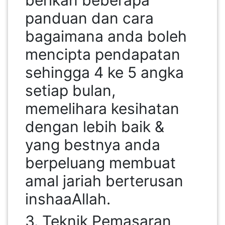
berikan beberapa
panduan dan cara
SABAH(0)
bagaimana anda boleh
mencipta pendapatan
SARAWAK(2)
sehingga 4 ke 5 angka
setiap bulan,
JOHOR(8)
memelihara kesihatan
MELAKA(53)
dengan lebih baik &
yang bestnya anda
PENANG(2)
berpeluang membuat
amal jariah berterusan
PERLIS(6)
inshaaAllah.
3. Teknik Pemasaran
KUALA