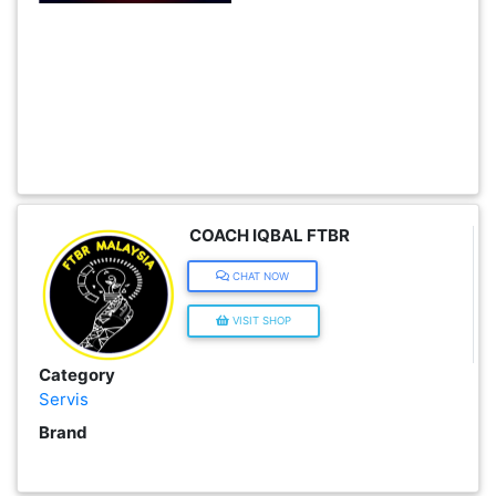
INFAK(0)
TUDUNG(0)
ARTIKEL(14)
PEMBORONG(2)
COACH IQBAL FTBR
CHAT NOW
PRODUK
VISIT SHOP
DIGITAL(29)
Category
Servis
MAKANAN(25)
Brand
PERNIAGAAN(41)