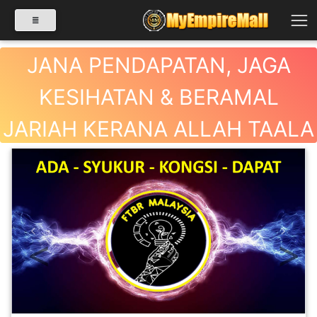
JANA PENDAPATAN, JAGA
KESIHATAN & BERAMAL
SELECT CATEGORY
JARIAH KERANA ALLAH TAALA
PRODUK(0)
BABIES(0)
KESIHATAN(80)
Previous
Next
PERNIAGAAN
RUNCIT(1)