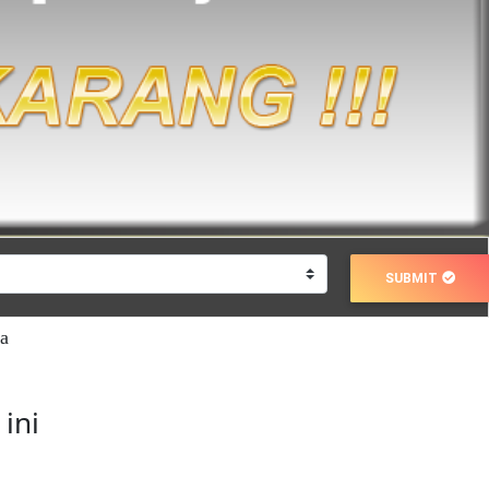
SUBMIT
a
ini