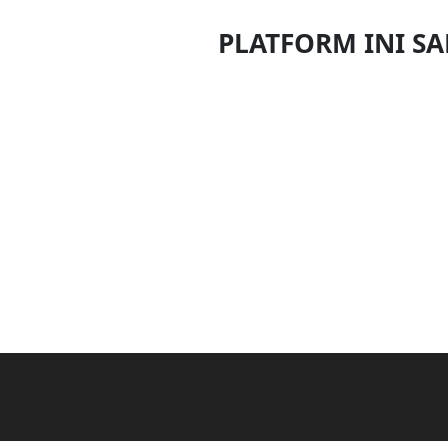
DAN
PLATFORM INI S
INFAK(0)
TUDUNG(0)
ARTIKEL(14)
PEMBORONG(2)
PRODUK
DIGITAL(29)
MAKANAN(25)
PERNIAGAAN(41)