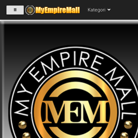
Kategori
SELECT
CATEGORY
PRODUK(0)
BABIES(0)
KESIHATAN(80)
Previous
PERNIAGAAN
RUNCIT(1)