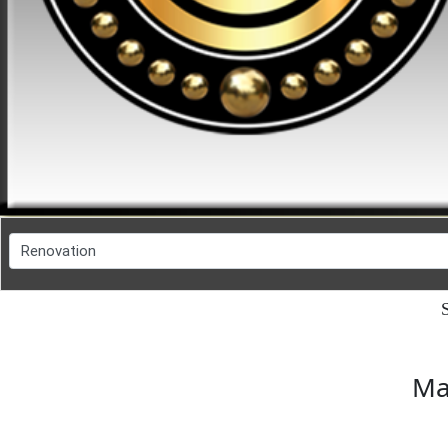
FESYEN
WANITA(0)
KECANTIKAN(7)
FESYEN
LELAKI(0)
MINYAK
S
WANGI(8)
Ma
PENDIDIKAN(19)
DERMA