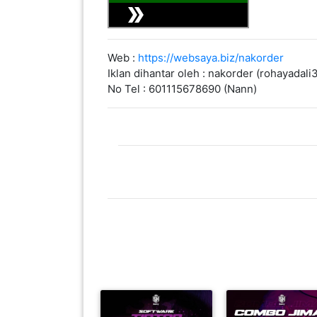
PEKERJAAN(0)
SERVIS(17)
HARTA
BENDA(1)
Web :
https://websaya.biz/nakorder
Iklan dihantar oleh : nakorder (rohayada
LAIN-
No Tel : 601115678690 (Nann)
LAIN
KEPERLUAN(16)
SELECT NEGERI
SELANGOR(37)