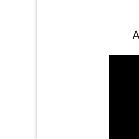
INFAK(0)
TUDUNG(0)
ARTIKEL(14)
PEMBORONG(2)
A
PRODUK
DIGITAL(29)
MAKANAN(25)
PERNIAGAAN(41)