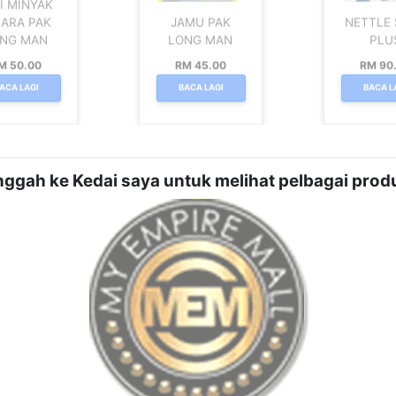
I MINYAK
DARA PAK
JAMU PAK
NETTLE
NG MAN
LONG MAN
PLU
M 50.00
RM 45.00
RM 90
ACA LAGI
BACA LAGI
BACA L
nggah ke Kedai saya untuk melihat pelbagai produ