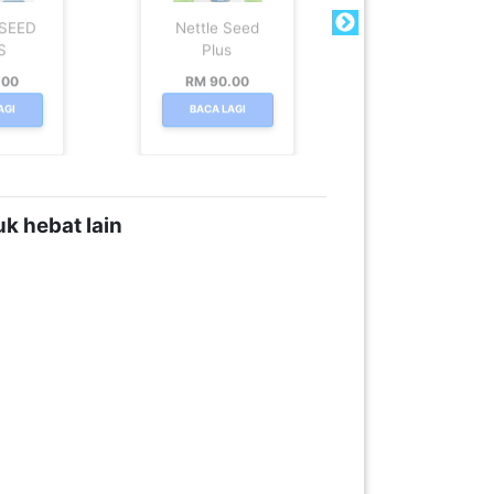
 SEED
Nettle Seed
Ashwagandh
S
Plus
KSM 66
.00
RM 90.00
RM 90.00
AGI
BACA LAGI
BACA LAGI
k hebat lain