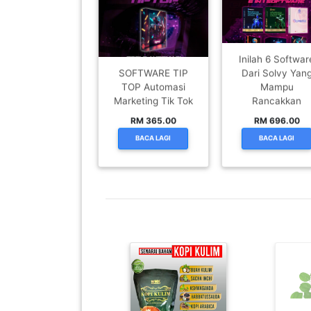
PAHANG(13)
KELANTAN(22)
PERAK(41)
Inilah 6 Softwar
SOFTWARE TIP
Dari Solvy Yan
NEGERI
TOP Automasi
Mampu
SEMBILAN(10)
Marketing Tik Tok
Rancakkan
RM 365.00
RM 696.00
BACA LAGI
BACA LAGI
KEDAH(13)
TERENGGANU(12)