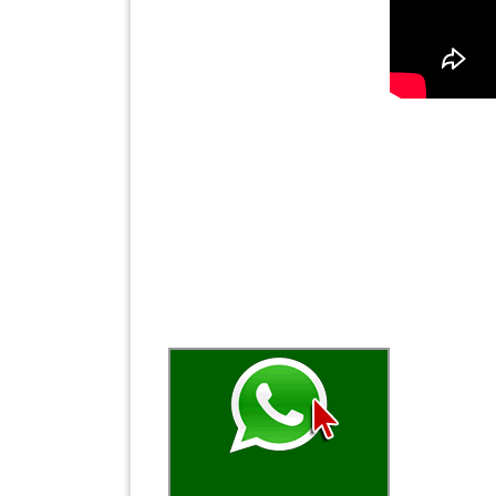
KENDERAAN(6)
ELEKTRONIK(5)
SUKAN/HOBI(2)
PERCUTIAN
&
PELANCONGAN(1)
RUMAH
&
BARANG
PERIBADI(4)