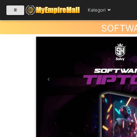
Kategori
SOFTWAR
SELECT CATEGORY
PRODUK(0)
BABIES(0)
Previous
KESIHATAN(80)
PERNIAGAAN
RUNCIT(1)