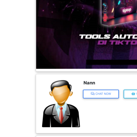
FESYEN
WANITA(0)
KECANTIKAN(7)
FESYEN
LELAKI(0)
MINYAK
WANGI(8)
PENDIDIKAN(19)
Nann
DERMA
DAN
CHAT NOW
V