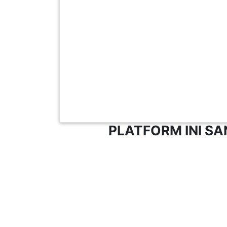
LUMPUR(16)
PUTRAJAYA(9)
LABUAN(2)
MALAYSIA(82)
INDONESIA(1)
SINGAPORE(0)
PLATFORM INI S
BRUNEI(0)