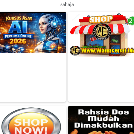
sahaja
FESYEN
WANITA(0)
KECANTIKAN(7)
KURSUS PENGETAHUAN ASAS AI
PERCUMA ONLINE 2026-
Peluang Agen Produk Digital –
FESYEN
KEPENTINGAN A
Software Auto Post Facebook
LELAKI(0)
RM 0.00
RM 0.00
BACA LAGI
BACA LAGI
MINYAK
WANGI(8)
PENDIDIKAN(19)
DERMA