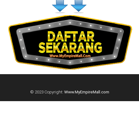
© 2023 Copyright:
Www.MyEmpireMall.com