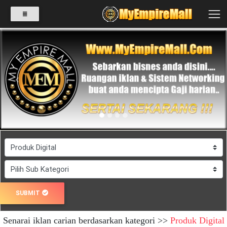
SELECT
CATEGORY
Previous
Next
PRODUK(0)
BABIES(0)
KESIHATAN(80)
SUBMIT
PERNIAGAAN
Senarai iklan carian berdasarkan kategori >>
Produk Digital
RUNCIT(1)