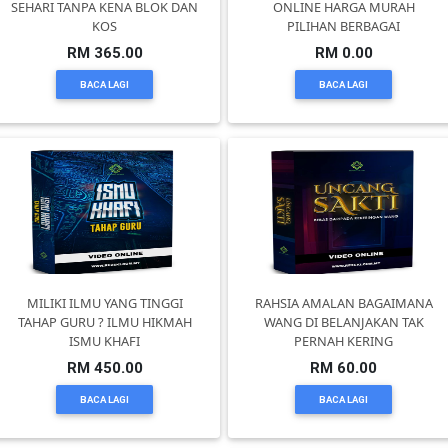
SEHARI TANPA KENA BLOK DAN
ONLINE HARGA MURAH
KOS
PILIHAN BERBAGAI
SELANGOR(37)
RM 365.00
RM 0.00
BACA LAGI
BACA LAGI
PAHANG(13)
KELANTAN(22)
PERAK(41)
MILIKI ILMU YANG TINGGI
RAHSIA AMALAN BAGAIMANA
NEGERI
TAHAP GURU ? ILMU HIKMAH
WANG DI BELANJAKAN TAK
SEMBILAN(10)
ISMU KHAFI
PERNAH KERING
RM 450.00
RM 60.00
KEDAH(13)
BACA LAGI
BACA LAGI