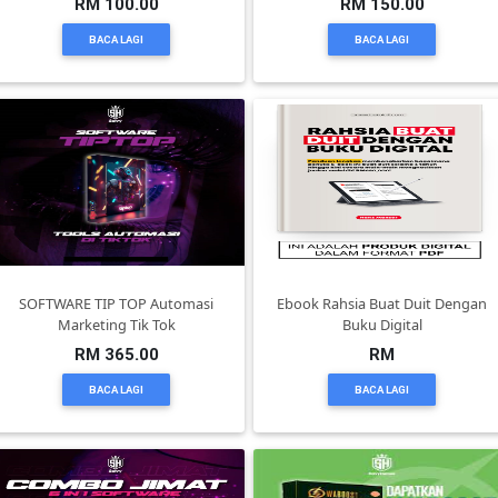
RM 100.00
RM 150.00
BACA LAGI
BACA LAGI
KENDERAAN(6)
ELEKTRONIK(5)
SUKAN/HOBI(2)
PERCUTIAN
SOFTWARE TIP TOP Automasi
Ebook Rahsia Buat Duit Dengan
&
Marketing Tik Tok
Buku Digital
PELANCONGAN(1)
RM 365.00
RM
BACA LAGI
BACA LAGI
RUMAH
&
BARANG
PERIBADI(4)