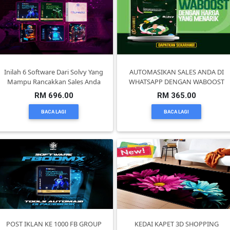
PEKERJAAN(0)
SERVIS(17)
Inilah 6 Software Dari Solvy Yang
AUTOMASIKAN SALES ANDA DI
Mampu Rancakkan Sales Anda
WHATSAPP DENGAN WABOOST
HARTA
RM 696.00
RM 365.00
BENDA(1)
BACA LAGI
BACA LAGI
LAIN-
LAIN
KEPERLUAN(16)
SELECT
NEGERI
POST IKLAN KE 1000 FB GROUP
KEDAI KAPET 3D SHOPPING