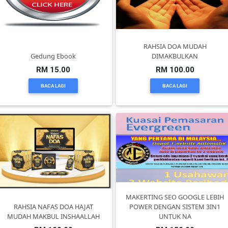
DAN
INFAK(0)
RAHSIA DOA MUDAH
TUDUNG(0)
Gedung Ebook
DIMAKBULKAN
RM 15.00
RM 100.00
ARTIKEL(14)
BACA LAGI
BACA LAGI
PEMBORONG(2)
PRODUK
DIGITAL(29)
MAKANAN(25)
MAKERTING SEO GOOGLE LEBIH
RAHSIA NAFAS DOA HAJAT
POWER DENGAN SISTEM 3IN1
MUDAH MAKBUL INSHAALLAH
UNTUK NA
PERNIAGAAN(41)