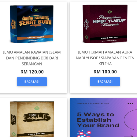
TERENGGANU(12)
SABAH(0)
SARAWAK(2)
ILMU AMALAN RAWATAN ISLAM
ILMU HIKMAH AMALAN AURA
DAN PENDINDING DIRI DARI
NABI YUSOF ! SIAPA YANG INGIN
SERANGAN
KELIHA
JOHOR(8)
RM 120.00
RM 100.00
BACA LAGI
BACA LAGI
MELAKA(53)
PENANG(2)
PERLIS(6)