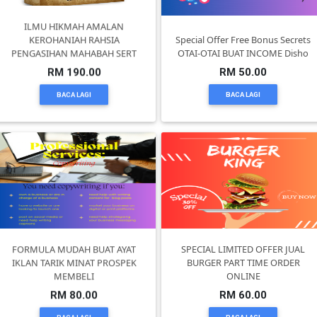
KUALA
ILMU HIKMAH AMALAN
KEROHANIAH RAHSIA
Special Offer Free Bonus Secrets
LUMPUR(16)
PENGASIHAN MAHABAH SERT
OTAI-OTAI BUAT INCOME Disho
RM 190.00
RM 50.00
PUTRAJAYA(9)
BACA LAGI
BACA LAGI
LABUAN(2)
MALAYSIA(82)
INDONESIA(1)
FORMULA MUDAH BUAT AYAT
SPECIAL LIMITED OFFER JUAL
IKLAN TARIK MINAT PROSPEK
BURGER PART TIME ORDER
MEMBELI
ONLINE
SINGAPORE(0)
RM 80.00
RM 60.00