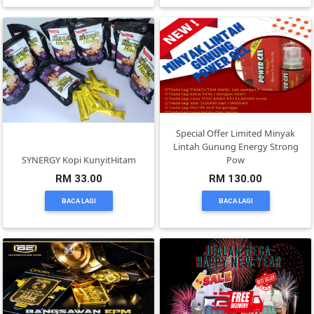
KENDERAAN(6)
ELEKTRONIK(5)
SUKAN/HOBI(2)
Special Offer Limited Minyak
Lintah Gunung Energy Strong
SYNERGY Kopi KunyitHitam
Pow
PERCUTIAN
RM 33.00
RM 130.00
&
BACA LAGI
BACA LAGI
PELANCONGAN(1)
RUMAH
&
BARANG
PERIBADI(4)