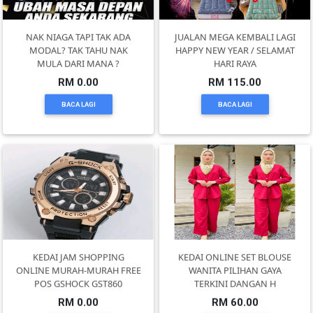
PEKERJAAN(0)
NAK NIAGA TAPI TAK ADA
JUALAN MEGA KEMBALI LAGI
MODAL? TAK TAHU NAK
HAPPY NEW YEAR / SELAMAT
MULA DARI MANA ?
HARI RAYA
SERVIS(17)
RM 0.00
RM 115.00
BACA LAGI
BACA LAGI
HARTA
BENDA(1)
LAIN-
LAIN
KEPERLUAN(16)
KEDAI JAM SHOPPING
KEDAI ONLINE SET BLOUSE
ONLINE MURAH-MURAH FREE
WANITA PILIHAN GAYA
SELECT
POS GSHOCK GST860
TERKINI DANGAN H
NEGERI
RM 0.00
RM 60.00