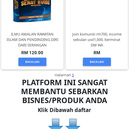
TERENGGANU(12)
SABAH(0)
ILMU AMALAN RAWATAN
Join komuniti rm700, income
ISLAM DAN PENDINDING DIRI
sebulan usd1,000. berminat
DARI SERANGAN
DM WA
SARAWAK(2)
RM 120.00
RM
BACA LAGI
BACA LAGI
JOHOR(8)
Halaman
1
PLATFORM INI SANGAT
MELAKA(53)
MEMBANTU SEBARKAN
BISNES/PRODUK ANDA
PENANG(2)
Klik Dibawah daftar
PERLIS(6)