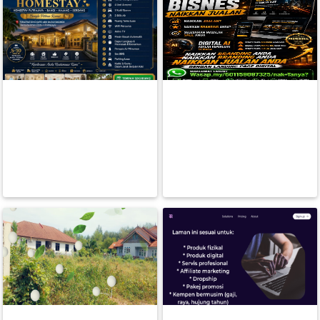
FESYEN
WANITA(0)
KAK PAH HOMESTAY
SERVICE ACOND TERUS
PENGINAPAN YANG LENGKAP
KERUMAH ANDA - HUBUNGI
PERCUTIAN ANDA SEKE
KAMI UNTUK KHIMAT
KECANTIKAN(7)
RM 0.00
RM 0.00
BACA LAGI
BACA LAGI
FESYEN
LELAKI(0)
MINYAK
WANGI(8)
PENDIDIKAN(19)
DERMA