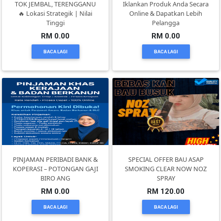
TOK JEMBAL, TERENGGANU
Iklankan Produk Anda Secara
DAN
🔥 Lokasi Strategik | Nilai
Online & Dapatkan Lebih
INFAK(0)
Tinggi
Pelangga
RM 0.00
RM 0.00
BACA LAGI
BACA LAGI
TUDUNG(0)
ARTIKEL(14)
PEMBORONG(2)
PRODUK
DIGITAL(29)
PINJAMAN PERIBADI BANK &
SPECIAL OFFER BAU ASAP
KOPERASI – POTONGAN GAJI
SMOKING CLEAR NOW NOZ
BIRO ANG
SPRAY
MAKANAN(25)
RM 0.00
RM 120.00
BACA LAGI
BACA LAGI
PERNIAGAAN(41)