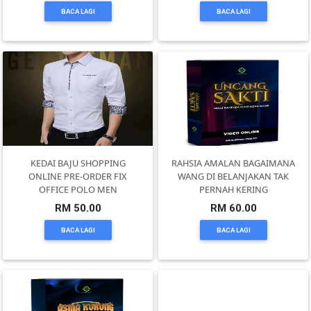
BACA LAGI
BACA LAGI
SELANGOR(37)
PAHANG(13)
KELANTAN(22)
PERAK(41)
KEDAI BAJU SHOPPING
RAHSIA AMALAN BAGAIMANA
ONLINE PRE-ORDER FIX
WANG DI BELANJAKAN TAK
OFFICE POLO MEN
PERNAH KERING
RM 50.00
RM 60.00
NEGERI
SEMBILAN(10)
BACA LAGI
BACA LAGI
KEDAH(13)