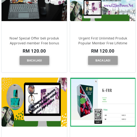
SELANGOR(37)
PAHANG(13)
Now! Special Offer beli produk
Urgent First Unlimited Produk
Approved member Free bonus
Popular Member Free Lifetime
RM 120.00
RM 120.00
KELANTAN(22)
BACA LAGI
BACA LAGI
PERAK(41)
NEGERI
SEMBILAN(10)
KEDAH(13)