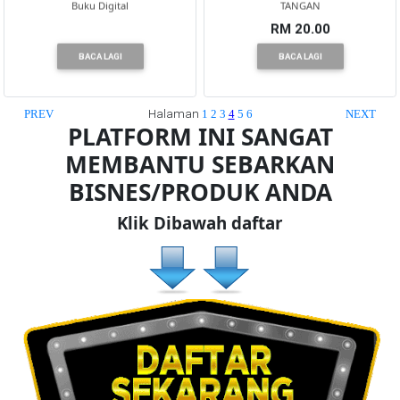
Buku Digital
TANGAN
RM 20.00
BACA LAGI
BACA LAGI
Halaman
PREV
1
2
3
4
5
6
NEXT
PLATFORM INI SANGAT
MEMBANTU SEBARKAN
BISNES/PRODUK ANDA
Klik Dibawah daftar