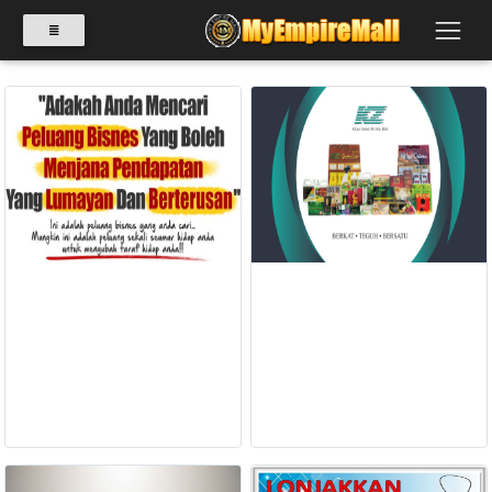
SELECT
CATEGORY
PRODUK(0)
TAMBAH SAHAM AKHIRAT SAMBIL
BABIES(0)
MEMBELI PRODUK MUSLIM
PRODUK-PRODUK K-ZACT
BERSIH LAGI SUCI
GLOBAL (M) SDN.BHD
RM 0.00
RM 0.00
KESIHATAN(80)
BACA LAGI
BACA LAGI
PERNIAGAAN
RUNCIT(1)