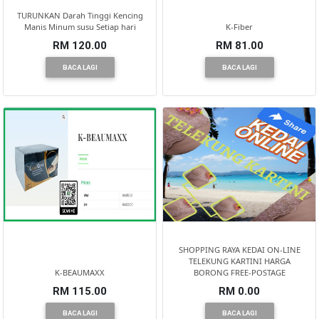
TERENGGANU(12)
TURUNKAN Darah Tinggi Kencing
Manis Minum susu Setiap hari
K-Fiber
RM 120.00
RM 81.00
SABAH(0)
BACA LAGI
BACA LAGI
SARAWAK(2)
JOHOR(8)
MELAKA(53)
PENANG(2)
SHOPPING RAYA KEDAI ON-LINE
TELEKUNG KARTINI HARGA
K-BEAUMAXX
BORONG FREE-POSTAGE
RM 115.00
RM 0.00
PERLIS(6)
BACA LAGI
BACA LAGI