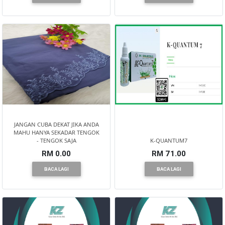
KUALA
LUMPUR(16)
PUTRAJAYA(9)
LABUAN(2)
JANGAN CUBA DEKAT JIKA ANDA
MALAYSIA(82)
MAHU HANYA SEKADAR TENGOK
- TENGOK SAJA
K-QUANTUM7
RM 0.00
RM 71.00
INDONESIA(1)
BACA LAGI
BACA LAGI
SINGAPORE(0)