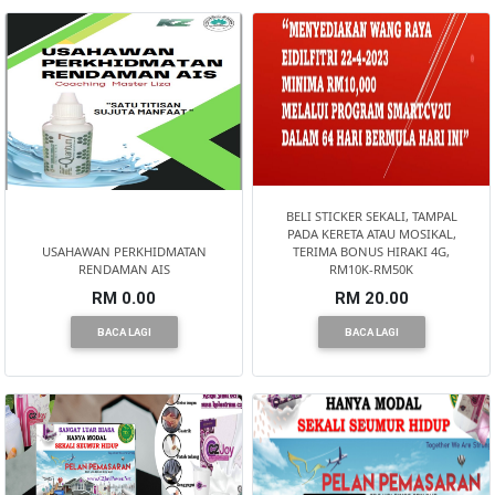
PEKERJAAN(0)
SERVIS(17)
HARTA
BELI STICKER SEKALI, TAMPAL
BENDA(1)
PADA KERETA ATAU MOSIKAL,
USAHAWAN PERKHIDMATAN
TERIMA BONUS HIRAKI 4G,
RENDAMAN AIS
RM10K-RM50K
LAIN-
RM 0.00
RM 20.00
LAIN
BACA LAGI
BACA LAGI
KEPERLUAN(16)
SELECT
NEGERI