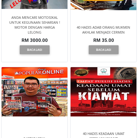
DAN
INFAK(0)
ANDA MENCARI MOTOSIKAL
UNTUK KEGUNAAN SEHARIAN !
MOTOR DENGAN HARGA
40 HADIS ADAB ORANG MUKMIN
LELONG
AKHLAK MENJADI CERMIN
TUDUNG(0)
RM 3000.00
RM 35.00
BACA LAGI
BACA LAGI
ARTIKEL(14)
PEMBORONG(2)
PRODUK
DIGITAL(29)
MAKANAN(25)
40 HADIS KEADAAN UMAT
PERNIAGAAN(41)