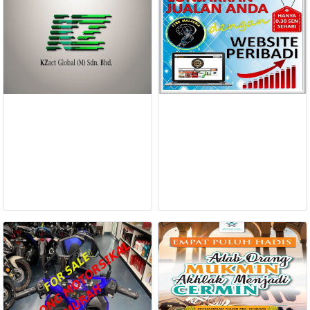
FESYEN
WANITA(0)
KECANTIKAN(7)
LONJAKKAN JUALAN ANDA
HANYA 0.30 SEN SEHARI DENGAN
FESYEN
K-ZACT GLOBAL (M) SDN.BHD
WEBSITE PERIBADI
LELAKI(0)
RM 0.00
RM 100.00
BACA LAGI
BACA LAGI
MINYAK
WANGI(8)
PENDIDIKAN(19)
DERMA