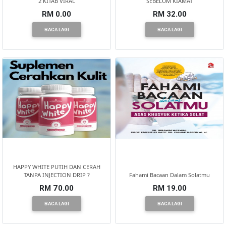
2 KITAB VIRAL
SEBELUM KIAMAT
RM 0.00
RM 32.00
KENDERAAN(6)
BACA LAGI
BACA LAGI
ELEKTRONIK(5)
SUKAN/HOBI(2)
PERCUTIAN
&
PELANCONGAN(1)
HAPPY WHITE PUTIH DAN CERAH
TANPA INJECTION DRIP ?
Fahami Bacaan Dalam Solatmu
RUMAH
RM 70.00
RM 19.00
&
BACA LAGI
BACA LAGI
BARANG
PERIBADI(4)