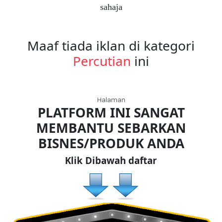
sahaja
FESYEN
WANITA(0)
Maaf tiada iklan di kategori
Percutian
ini
KECANTIKAN(7)
Halaman
FESYEN
PLATFORM INI SANGAT
LELAKI(0)
MEMBANTU SEBARKAN
BISNES/PRODUK ANDA
MINYAK
WANGI(8)
Klik Dibawah daftar
PENDIDIKAN(19)
DERMA