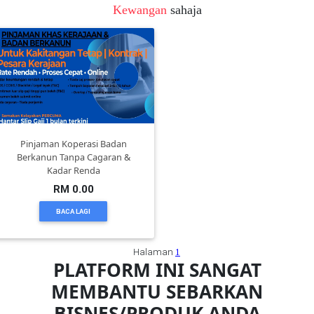
Kewangan
sahaja
FESYEN
WANITA(0)
KECANTIKAN(7)
Pinjaman Koperasi Badan
FESYEN
Berkanun Tanpa Cagaran &
LELAKI(0)
Kadar Renda
RM 0.00
MINYAK
BACA LAGI
WANGI(8)
Halaman
1
PLATFORM INI SANGAT
PENDIDIKAN(19)
MEMBANTU SEBARKAN
BISNES/PRODUK ANDA
DERMA