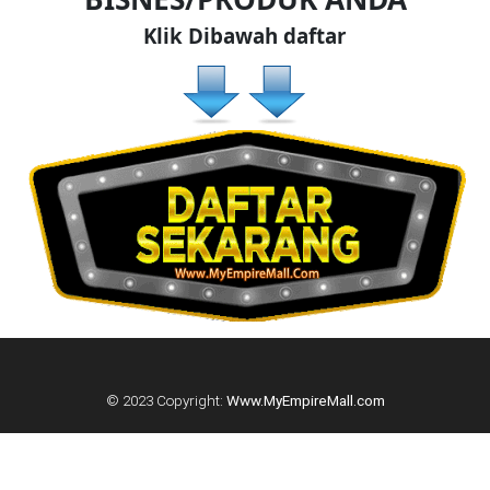
DAN
Klik Dibawah daftar
INFAK(0)
TUDUNG(0)
ARTIKEL(14)
PEMBORONG(2)
PRODUK
DIGITAL(29)
© 2023 Copyright:
Www.MyEmpireMall.com
MAKANAN(25)
PERNIAGAAN(41)