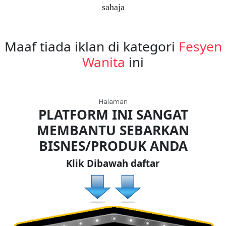
sahaja
FESYEN
WANITA(0)
Maaf tiada iklan di kategori
Fesyen
Wanita
ini
KECANTIKAN(7)
Halaman
FESYEN
PLATFORM INI SANGAT
LELAKI(0)
MEMBANTU SEBARKAN
BISNES/PRODUK ANDA
MINYAK
WANGI(8)
Klik Dibawah daftar
PENDIDIKAN(19)
DERMA