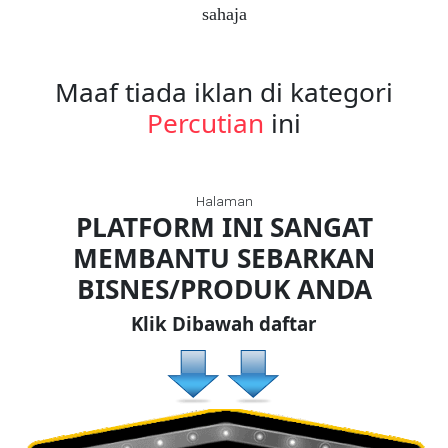
sahaja
FESYEN
WANITA(0)
Maaf tiada iklan di kategori
Percutian
ini
KECANTIKAN(7)
Halaman
FESYEN
PLATFORM INI SANGAT
LELAKI(0)
MEMBANTU SEBARKAN
BISNES/PRODUK ANDA
MINYAK
WANGI(8)
Klik Dibawah daftar
PENDIDIKAN(19)
DERMA