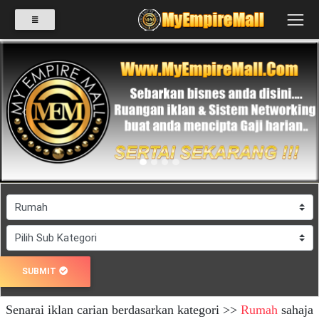
SELECT
CATEGORY
Previous
Next
PRODUK(0)
BABIES(0)
KESIHATAN(80)
SUBMIT
PERNIAGAAN
Senarai iklan carian berdasarkan kategori >>
Rumah
sahaja
RUNCIT(1)