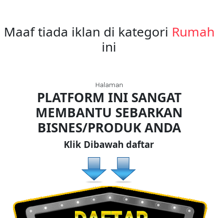
Maaf tiada iklan di kategori
Rumah
FESYEN
WANITA(0)
ini
KECANTIKAN(7)
Halaman
PLATFORM INI SANGAT
FESYEN
MEMBANTU SEBARKAN
LELAKI(0)
BISNES/PRODUK ANDA
Klik Dibawah daftar
MINYAK
WANGI(8)
PENDIDIKAN(19)
DERMA