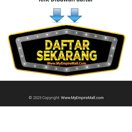
KUALA
LUMPUR(16)
PUTRAJAYA(9)
LABUAN(2)
MALAYSIA(82)
INDONESIA(1)
© 2023 Copyright:
Www.MyEmpireMall.com
SINGAPORE(0)