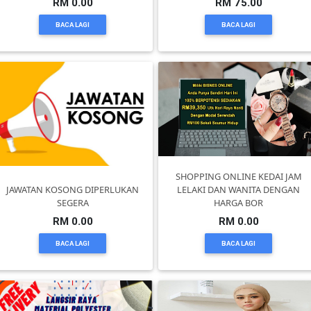
RM 0.00
RM 75.00
BACA LAGI
BACA LAGI
KENDERAAN(6)
ELEKTRONIK(5)
SUKAN/HOBI(2)
PERCUTIAN
SHOPPING ONLINE KEDAI JAM
JAWATAN KOSONG DIPERLUKAN
LELAKI DAN WANITA DENGAN
&
SEGERA
HARGA BOR
PELANCONGAN(1)
RM 0.00
RM 0.00
BACA LAGI
BACA LAGI
RUMAH
&
BARANG
PERIBADI(4)