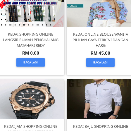
PEKERJAAN(0)
SERVIS(17)
KEDAI SHOPPING ONLINE
KEDAI ONLINE BLOUSE WANITA
LANGSIR RUMAH PENGHALANG
PILIHAN GAYA TERKINI DANGAN
MATAHARI REDY
HARG
HARTA
RM 0.00
RM 45.00
BENDA(1)
BACA LAGI
BACA LAGI
LAIN-
LAIN
KEPERLUAN(16)
SELECT
NEGERI
KEDAI JAM SHOPPING ONLINE
KEDAI BAJU SHOPPING ONLINE