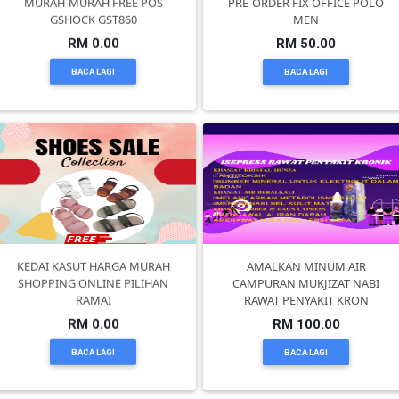
MURAH-MURAH FREE POS
PRE-ORDER FIX OFFICE POLO
GSHOCK GST860
MEN
SELANGOR(37)
RM 0.00
RM 50.00
BACA LAGI
BACA LAGI
PAHANG(13)
KELANTAN(22)
PERAK(41)
KEDAI KASUT HARGA MURAH
AMALKAN MINUM AIR
NEGERI
SHOPPING ONLINE PILIHAN
CAMPURAN MUKJIZAT NABI
SEMBILAN(10)
RAMAI
RAWAT PENYAKIT KRON
RM 0.00
RM 100.00
KEDAH(13)
BACA LAGI
BACA LAGI