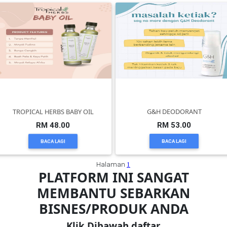
TERENGGANU(12)
SABAH(0)
SARAWAK(2)
TROPICAL HERBS BABY OIL
G&H DEODORANT
JOHOR(8)
RM 48.00
RM 53.00
BACA LAGI
BACA LAGI
MELAKA(53)
Halaman
1
PLATFORM INI SANGAT
PENANG(2)
MEMBANTU SEBARKAN
BISNES/PRODUK ANDA
PERLIS(6)
Klik Dibawah daftar