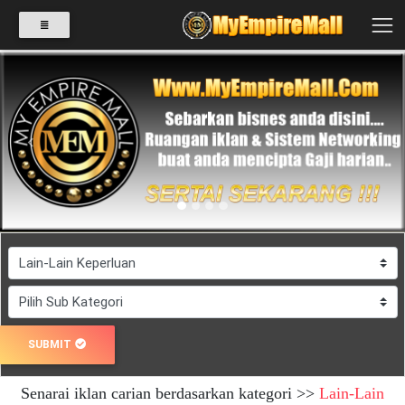
SELECT
CATEGORY
Previous
Next
PRODUK(0)
BABIES(0)
KESIHATAN(80)
SUBMIT
PERNIAGAAN
Senarai iklan carian berdasarkan kategori >>
Lain-Lain
RUNCIT(1)