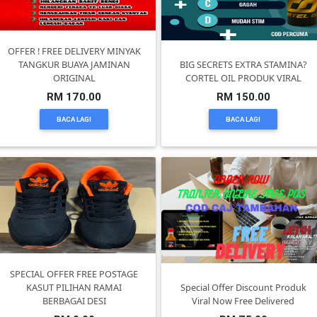
DAN
INFAK(0)
OFFER ! FREE DELIVERY MINYAK
TANGKUR BUAYA JAMINAN
BIG SECRETS EXTRA STAMINA?
TUDUNG(0)
ORIGINAL
CORTEL OIL PRODUK VIRAL
RM 170.00
RM 150.00
ARTIKEL(14)
BACA LAGI
BACA LAGI
PEMBORONG(2)
PRODUK
DIGITAL(29)
MAKANAN(25)
SPECIAL OFFER FREE POSTAGE
KASUT PILIHAN RAMAI
Special Offer Discount Produk
BERBAGAI DESI
Viral Now Free Delivered
PERNIAGAAN(41)