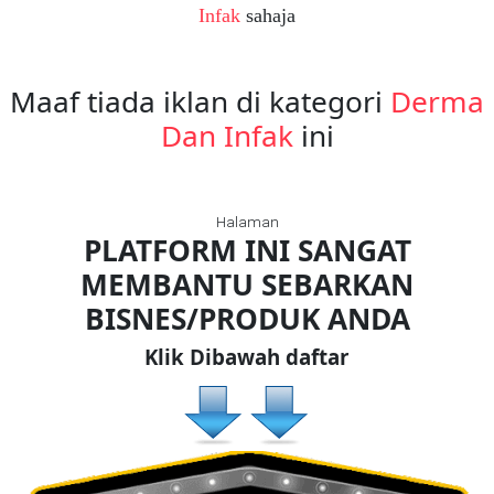
Infak
sahaja
FESYEN
WANITA(0)
Maaf tiada iklan di kategori
Derma
Dan Infak
ini
KECANTIKAN(7)
Halaman
FESYEN
PLATFORM INI SANGAT
LELAKI(0)
MEMBANTU SEBARKAN
BISNES/PRODUK ANDA
MINYAK
WANGI(8)
Klik Dibawah daftar
PENDIDIKAN(19)
DERMA