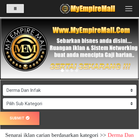
SELECT
CATEGORY
Previous
Next
PRODUK(0)
BABIES(0)
KESIHATAN(80)
SUBMIT
PERNIAGAAN
Senarai iklan carian berdasarkan kategori >>
Derma Dan
RUNCIT(1)