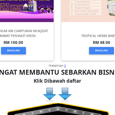
NUM AIR CAMPURAN MUKJIZAT
 RAWAT PENYAKIT KRON
TROPICAL HERBS BABY
RM 100.00
RM 48.00
BACA LAGI
BACA LAGI
Halaman
1
ANGAT MEMBANTU SEBARKAN BIS
Klik Dibawah daftar