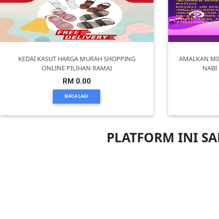
PEKERJAAN(0)
SERVIS(17)
KEDAI KASUT HARGA MURAH SHOPPING
AMALKAN MI
ONLINE PILIHAN RAMAI
NABI
RM 0.00
HARTA
BENDA(1)
BACA LAGI
LAIN-
PLATFORM INI S
LAIN
KEPERLUAN(16)
SELECT
NEGERI