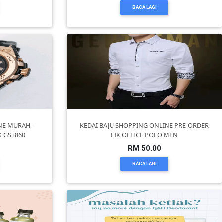
BACA LAGI
NE MURAH-
KEDAI BAJU SHOPPING ONLINE PRE-ORDER
 GST860
FIX OFFICE POLO MEN
RM 50.00
BACA LAGI