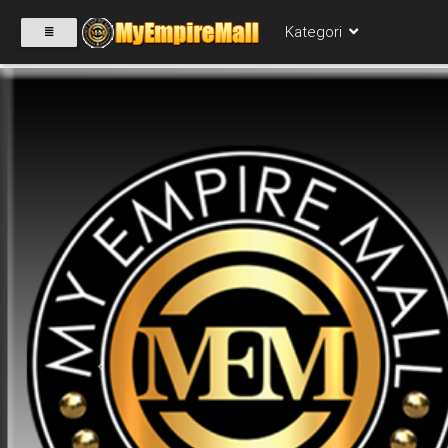
Kategori
SELECT
CATEGORY
PRODUK(0)
BABIES(0)
KESIHATAN(80)
Previous
PERNIAGAAN
RUNCIT(1)