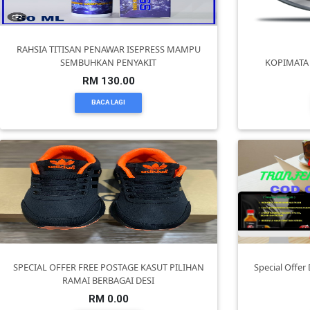
DAN
INFAK(0)
RAHSIA TITISAN PENAWAR ISEPRESS MAMPU
SEMBUHKAN PENYAKIT
KOPIMATA
TUDUNG(0)
RM 130.00
BACA LAGI
ARTIKEL(14)
PEMBORONG(2)
PRODUK
DIGITAL(29)
MAKANAN(25)
SPECIAL OFFER FREE POSTAGE KASUT PILIHAN
Special Offer
RAMAI BERBAGAI DESI
RM 0.00
PERNIAGAAN(41)