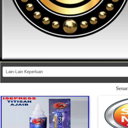
FESYEN
WANITA(0)
KECANTIKAN(7)
FESYEN
LELAKI(0)
MINYAK
Senar
WANGI(8)
PENDIDIKAN(19)
DERMA