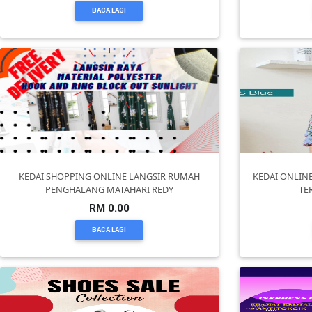
BACA LAGI
KENDERAAN(6)
ELEKTRONIK(5)
SUKAN/HOBI(2)
PERCUTIAN
KEDAI SHOPPING ONLINE LANGSIR RUMAH
KEDAI ONLINE
PENGHALANG MATAHARI REDY
TE
&
PELANCONGAN(1)
RM 0.00
BACA LAGI
RUMAH
&
BARANG
PERIBADI(4)