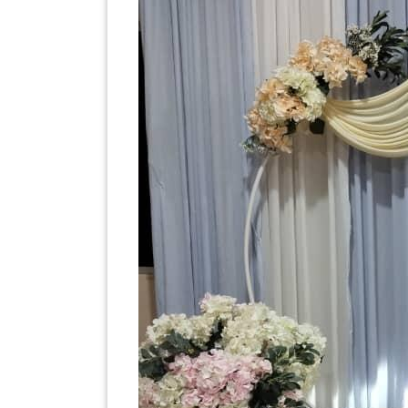
KENDERAAN(6)
ELEKTRONIK(5)
SUKAN/HOBI(2)
PERCUTIAN
&
PELANCONGAN(1)
RUMAH
&
BARANG
PERIBADI(4)