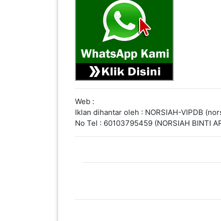
PAHANG(13)
KELANTAN(22)
PERAK(41)
Web :
Iklan dihantar oleh : NORSIAH-VIPDB (nor
No Tel : 60103795459 (NORSIAH BINTI AR
NEGERI
SEMBILAN(10)
KEDAH(13)
TERENGGANU(12)