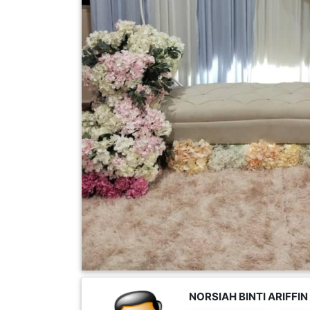
FESYEN
WANITA(0)
KECANTIKAN(7)
FESYEN
LELAKI(0)
MINYAK
WANGI(8)
PENDIDIKAN(19)
DERMA
NORSIAH BINTI ARIFFIN
DAN