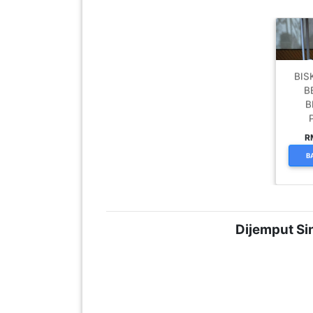
LUMPUR(16)
PUTRAJAYA(9)
BIS
B
LABUAN(2)
B
R
MALAYSIA(82)
B
INDONESIA(1)
Dijemput Si
SINGAPORE(0)
BRUNEI(0)