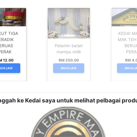
KUT TIGA
KEDAI M
ERADIK
MAK TEH
ERUAS
Pelamin barjet
BERU
PERAK
mampu milik
PERA
M 12.00
RM 250.00
RM 4.
ACA LAGI
BACA LAGI
BACA LA
nggah ke Kedai saya untuk melihat pelbagai produ