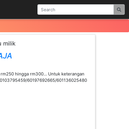
 milik
AJA
 rm250 hingga rm300... Untuk keterangan
960103795459/60197692665/601136025480