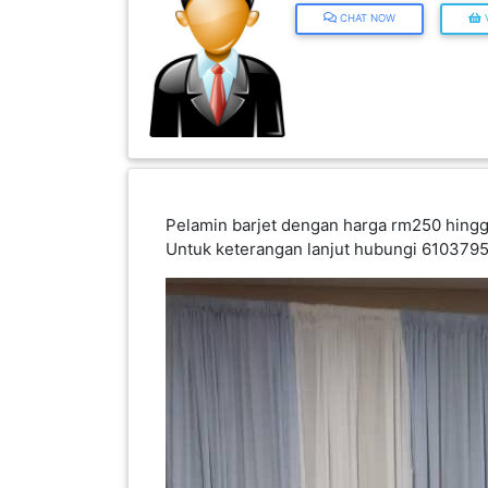
CHAT NOW
V
INFAK(0)
TUDUNG(0)
ARTIKEL(14)
Pelamin barjet dengan harga rm250 hingg
PEMBORONG(2)
Untuk keterangan lanjut hubungi 6103
PRODUK
DIGITAL(29)
MAKANAN(25)
PERNIAGAAN(41)