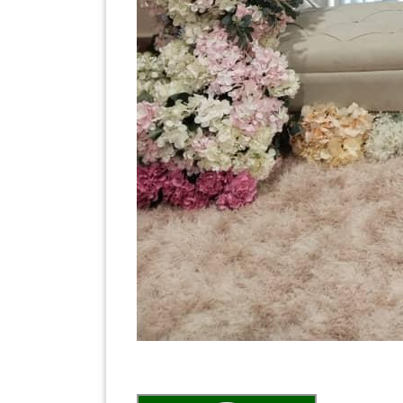
PEKERJAAN(0)
SERVIS(17)
HARTA
BENDA(1)
LAIN-
LAIN
KEPERLUAN(16)
SELECT NEGERI
SELANGOR(37)