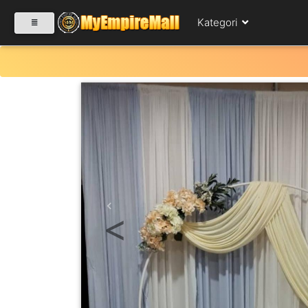
Kategori
SELECT CATEGORY
PRODUK(0)
BABIES(0)
Previous
KESIHATAN(80)
PERNIAGAAN
RUNCIT(1)