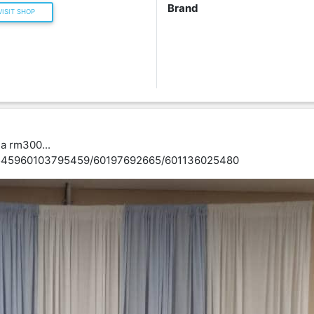
Brand
ISIT SHOP
a rm300...
79545960103795459/60197692665/601136025480