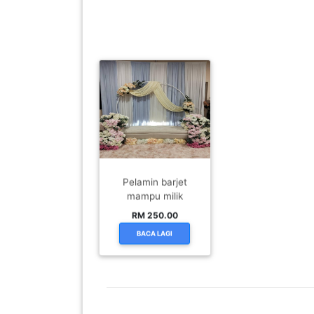
SABAH(0)
SARAWAK(2)
JOHOR(8)
MELAKA(53)
Pelamin barjet
mampu milik
PENANG(2)
RM 250.00
BACA LAGI
PERLIS(6)
KUALA