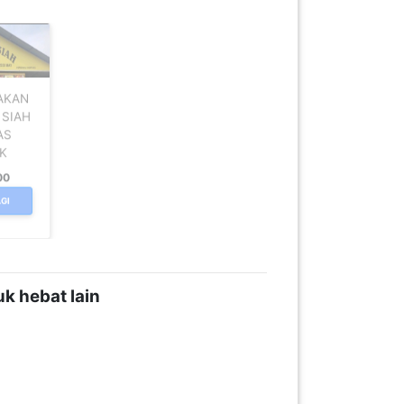
AKAN
 SIAH
AS
K
00
GI
k hebat lain