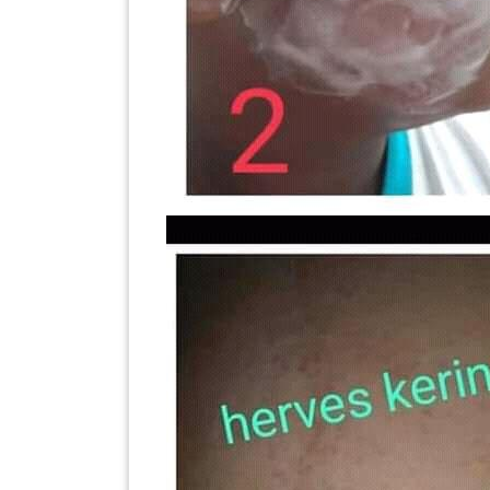
PAHANG(13)
KELANTAN(22)
PERAK(41)
NEGERI
SEMBILAN(10)
KEDAH(13)
TERENGGANU(12)