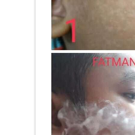
PEKERJAAN(0)
SERVIS(17)
HARTA
BENDA(1)
LAIN-
LAIN
KEPERLUAN(16)
SELECT NEGERI
SELANGOR(37)