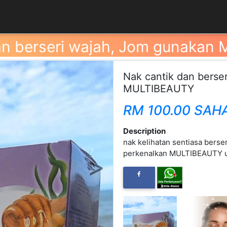
an berseri wajah, Jom gunaka
Nak cantik dan berse
MULTIBEAUTY
RM 100.00 SAH
Description
nak kelihatan sentiasa berser
perkenalkan MULTIBEAUTY u
Next