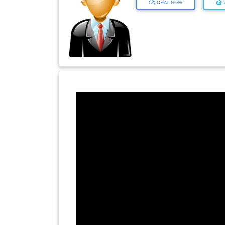
INFAK(0)
TUDUNG(0)
ARTIKEL(14)
PEMBORONG(2)
ABG RI
PRODUK
CHAT NOW
V
DIGITAL(29)
MAKANAN(25)
PERNIAGAAN(41)