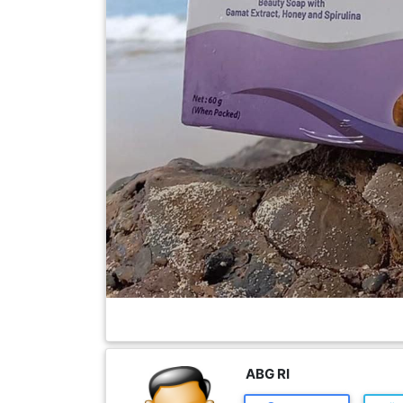
FESYEN
WANITA(0)
KECANTIKAN(7)
FESYEN
LELAKI(0)
MINYAK
WANGI(8)
PENDIDIKAN(19)
DERMA
DAN