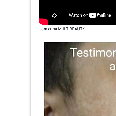
KENDERAAN(6)
ELEKTRONIK(5)
SUKAN/HOBI(2)
PERCUTIAN
&
PELANCONGAN(1)
RUMAH
&
BARANG
Jom cuba MULTIBEAUTY
PERIBADI(4)