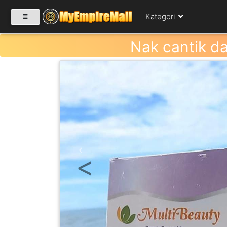
Kategori
Nak cantik d
SELECT CATEGORY
PRODUK(0)
BABIES(0)
KESIHATAN(80)
Previous
PERNIAGAAN
RUNCIT(1)