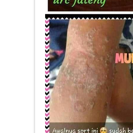
LUMPUR(16)
PUTRAJAYA(9)
LABUAN(2)
MALAYSIA(82)
INDONESIA(1)
SINGAPORE(0)
BRUNEI(0)