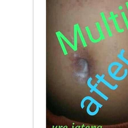
SABAH(0)
SARAWAK(2)
JOHOR(8)
MELAKA(53)
PENANG(2)
PERLIS(6)
KUALA