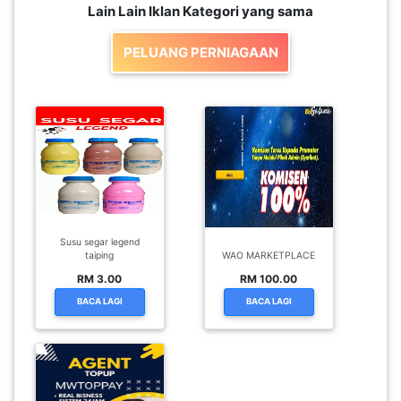
Susu segar legend
taiping
WAO MARKETPLACE
RM 3.00
RM 100.00
BACA LAGI
BACA LAGI
KEDAI TOPUP
TAIPING PERAK