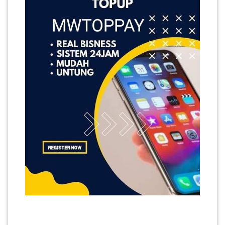
LUMPUR(16)
PUTRAJAYA(9)
LABUAN(2)
MALAYSIA(82)
INDONESIA(1)
SINGAPORE(0)
BRUNEI(0)