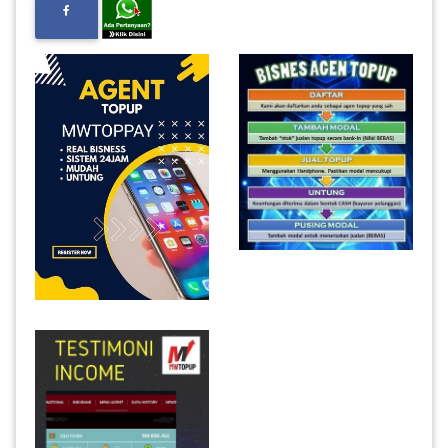
INFAK(0)
TUDUNG(0)
ARTIKEL(14)
PEMBORONG(2)
PRODUK
DIGITAL(29)
MAKANAN(25)
PERNIAGAAN(41)