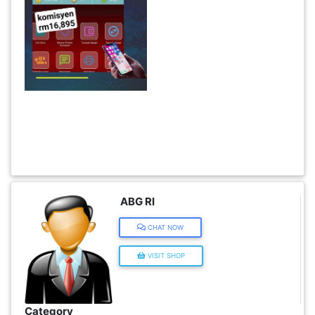
KENDERAAN(6)
ELEKTRONIK(5)
SUKAN/HOBI(2)
ABG RI
CHAT NOW
PERCUTIAN
VISIT SHOP
&
PELANCONGAN(1)
Category
RUMAH
Peluang Perniagaan
&
Brand
BARANG
PERIBADI(4)