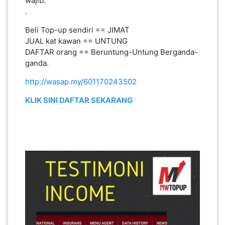
ganda.
http://wasap.my/601170243502
PAHANG(13)
KLIK SINI DAFTAR SEKARANG
KELANTAN(22)
PERAK(41)
NEGERI
SEMBILAN(10)
KEDAH(13)
TERENGGANU(12)