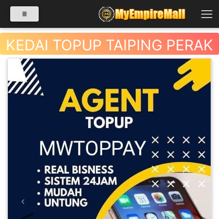
KEDAI TOPUP TAIPING PERAK
SELECT CATEGORY
PRODUK(0)
BABIES(0)
KESIHATAN(80)
Previous
Next
PERNIAGAAN
RUNCIT(1)