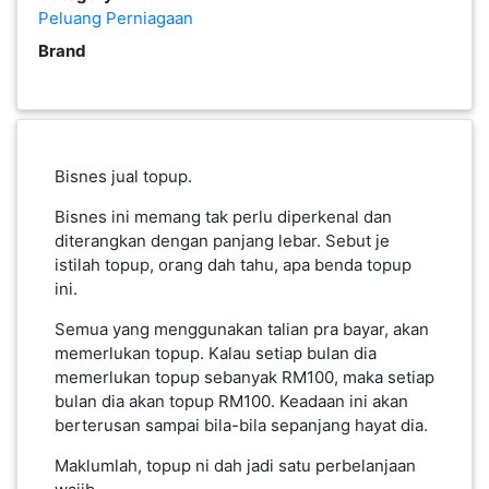
PEKERJAAN(0)
Bisnes jual topup.
Bisnes ini memang tak perlu diperkenal dan
SERVIS(17)
diterangkan dengan panjang lebar. Sebut je
istilah topup, orang dah tahu, apa benda topup
ini.
HARTA
BENDA(1)
Semua yang menggunakan talian pra bayar, akan
memerlukan topup. Kalau setiap bulan dia
memerlukan topup sebanyak RM100, maka setiap
LAIN-
bulan dia akan topup RM100. Keadaan ini akan
LAIN
berterusan sampai bila-bila sepanjang hayat dia.
KEPERLUAN(16)
Maklumlah, topup ni dah jadi satu perbelanjaan
wajib.
.
SELECT NEGERI
Beli Top-up sendiri == JIMAT
JUAL kat kawan == UNTUNG
DAFTAR orang == Beruntung-Untung Berganda-
SELANGOR(37)