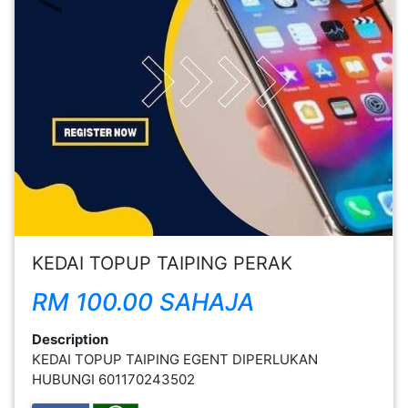
FESYEN
WANITA(0)
KECANTIKAN(7)
KEDAI TOPUP TAIPING PERAK
FESYEN
RM 100.00 SAHAJA
LELAKI(0)
Description
MINYAK
KEDAI TOPUP TAIPING EGENT DIPERLUKAN
WANGI(8)
HUBUNGI 601170243502
PENDIDIKAN(19)
DERMA
DAN