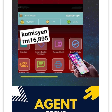
SABAH(0)
SARAWAK(2)
JOHOR(8)
MELAKA(53)
PENANG(2)
PERLIS(6)
KUALA