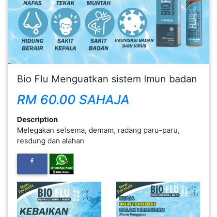
FESYEN
WANITA(0)
KECANTIKAN(7)
Bio Flu Menguatkan sistem Imun badan
FESYEN
RM 60.00 SAHAJA
LELAKI(0)
Description
Melegakan selsema, demam, radang paru-paru,
MINYAK
resdung dan alahan
WANGI(8)
PENDIDIKAN(19)
DERMA
DAN