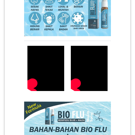
PAHANG(13)
KELANTAN(22)
PERAK(41)
NEGERI
SEMBILAN(10)
KEDAH(13)
TERENGGANU(12)