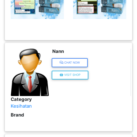
KENDERAAN(6)
ELEKTRONIK(5)
SUKAN/HOBI(2)
Nann
CHAT NOW
PERCUTIAN
VISIT SHOP
&
PELANCONGAN(1)
Category
RUMAH
Kesihatan
&
Brand
BARANG
PERIBADI(4)