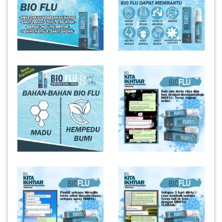
INFAK(0)
TUDUNG(0)
ARTIKEL(14)
PEMBORONG(2)
PRODUK
DIGITAL(29)
MAKANAN(25)
PERNIAGAAN(41)