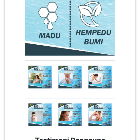
SABAH(0)
SARAWAK(2)
JOHOR(8)
MELAKA(53)
PENANG(2)
PERLIS(6)
KUALA