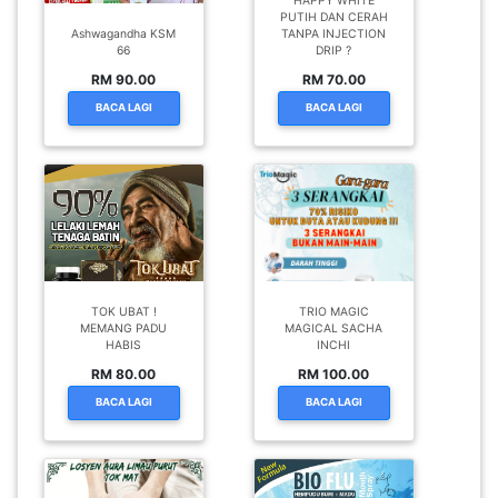
HAPPY WHITE
PUTIH DAN CERAH
Ashwagandha KSM
TANPA INJECTION
66
DRIP ?
RM 90.00
RM 70.00
BACA LAGI
BACA LAGI
TOK UBAT !
TRIO MAGIC
MEMANG PADU
MAGICAL SACHA
HABIS
INCHI
RM 80.00
RM 100.00
BACA LAGI
BACA LAGI