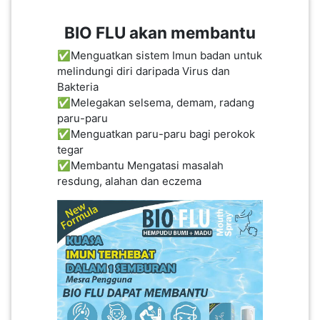
PEKERJAAN(0)
BIO FLU akan membantu
✅Menguatkan sistem Imun badan untuk
SERVIS(17)
melindungi diri daripada Virus dan
Bakteria
✅Melegakan selsema, demam, radang
HARTA
paru-paru
BENDA(1)
✅Menguatkan paru-paru bagi perokok
tegar
✅Membantu Mengatasi masalah
LAIN-
resdung, alahan dan eczema
LAIN
KEPERLUAN(16)
SELECT NEGERI
SELANGOR(37)