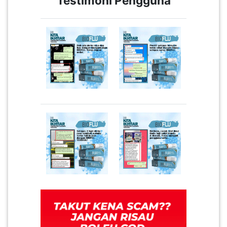
Testimoni Pengguna
LUMPUR(16)
PUTRAJAYA(9)
LABUAN(2)
MALAYSIA(82)
INDONESIA(1)
SINGAPORE(0)
BRUNEI(0)