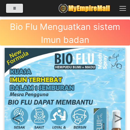
Bio Flu Menguatkan sistem
Imun badan
SELECT CATEGORY
PRODUK(0)
BABIES(0)
KESIHATAN(80)
Previous
Next
PERNIAGAAN
RUNCIT(1)